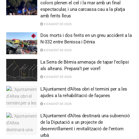
colors plenen el cel i la mar amb un final
espectacular, i una carcassa cau a la platja
amb ferits lleus
9 D'AGOST DE 2026
Dos morts i dos ferits en un greu accident a la
N-332 entre Benissa i Dénia
8 D'AGOST DE 2026
La Serra de Bèrnia amenaça de tapar l’eclipsi
als alteans. Prepara’t per vore’l
6 D'AGOST DE 2026
L’Ajuntament d’Altea obri el termini per a les
ajudes a la rehabilitació de façanes
6 D'AGOST DE 2026
L’Ajuntament d’Altea destinarà una subvenció
de la Diputació a un projecte de
desenrotllament i revitalització de l’entorn
urbà