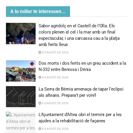
A lo millor te interessen...
Sabor agridolç en el Castell de l’Olla: Els
colors plenen el cel i la mar amb un final
espectacular, i una carcassa cau a la platja
amb ferits lleus
9 D'AGOST DE 2026
Dos morts i dos ferits en un greu accident a la
N-332 entre Benissa i Dénia
8 D'AGOST DE 2026
La Serra de Bèrnia amenaça de tapar l’eclipsi
als alteans. Prepara’t per vore’l
6 D'AGOST DE 2026
L’Ajuntament d’Altea obri el termini per a les
ajudes a la rehabilitació de façanes
6 D'AGOST DE 2026