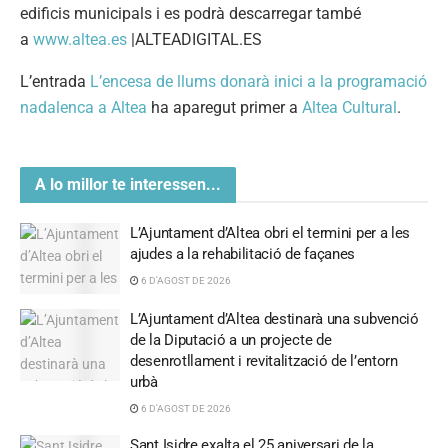
edificis municipals i es podrà descarregar també
a
www.altea.es
|ALTEADIGITAL.ES
L’entrada
L’encesa de llums donarà inici a la programació
nadalenca a Altea
ha aparegut primer a
Altea Cultural
.
A lo millor te interessen...
L’Ajuntament d’Altea obri el termini per a les
ajudes a la rehabilitació de façanes
6 D'AGOST DE 2026
L’Ajuntament d’Altea destinarà una subvenció
de la Diputació a un projecte de
desenrotllament i revitalització de l’entorn
urbà
6 D'AGOST DE 2026
Sant Isidre exalta el 25 aniversari de la