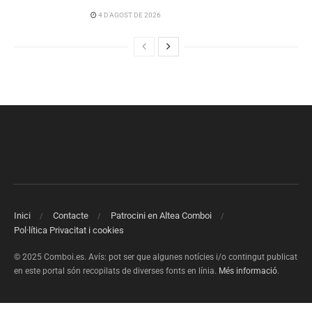
4 D'AGOST DE 2026
Inici
Contacte
Patrocini en Altea Comboi
Pol·lítica Privacitat i cookies
© 2025 Comboi.es. Avís: pot ser que algunes notícies i/o contingut publicat
en este portal són recopilats de diverses fonts en línia.
Més informació
.