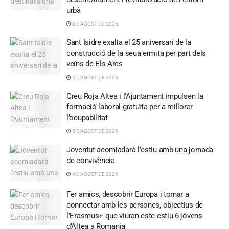
urbà
6 D'AGOST DE 2026
Sant Isidre exalta el 25 aniversari de la
construcció de la seua ermita per part dels
veïns de Els Arcs
5 D'AGOST DE 2026
Creu Roja Altea i l’Ajuntament impulsen la
formació laboral gratuïta per a millorar
l’ocupabilitat
5 D'AGOST DE 2026
Joventut acomiadarà l’estiu amb una jornada
de convivència
4 D'AGOST DE 2026
Fer amics, descobrir Europa i tornar a
connectar amb les persones, objectius de
l’Erasmus+ que viuran este estiu 6 jóvens
d’Altea a Romania