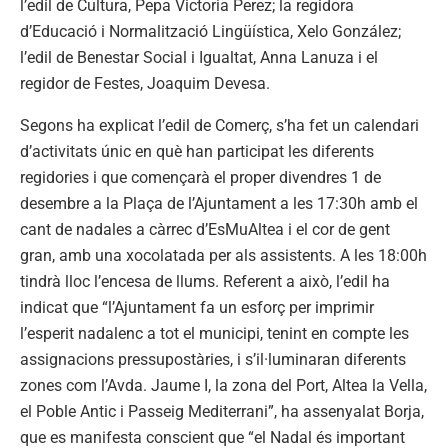
l’edil de Cultura, Pepa Victoria Perez; la regidora
d’Educació i Normalització Lingüística, Xelo González;
l’edil de Benestar Social i Igualtat, Anna Lanuza i el
regidor de Festes, Joaquim Devesa.
Segons ha explicat l’edil de Comerç, s’ha fet un calendari
d’activitats únic en què han participat les diferents
regidories i que començarà el proper divendres 1 de
desembre a la Plaça de l’Ajuntament a les 17:30h amb el
cant de nadales a càrrec d’EsMuAltea i el cor de gent
gran, amb una xocolatada per als assistents. A les 18:00h
tindrà lloc l’encesa de llums. Referent a això, l’edil ha
indicat que “l’Ajuntament fa un esforç per imprimir
l’esperit nadalenc a tot el municipi, tenint en compte les
assignacions pressupostàries, i s’il·luminaran diferents
zones com l’Avda. Jaume I, la zona del Port, Altea la Vella,
el Poble Antic i Passeig Mediterrani”, ha assenyalat Borja,
que es manifesta conscient que “el Nadal és important