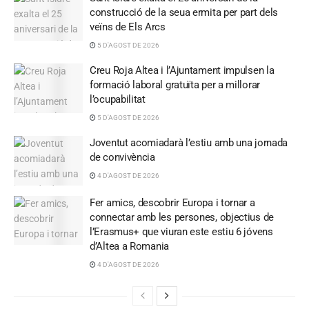
construcció de la seua ermita per part dels
veïns de Els Arcs
5 D'AGOST DE 2026
Creu Roja Altea i l’Ajuntament impulsen la
formació laboral gratuïta per a millorar
l’ocupabilitat
5 D'AGOST DE 2026
Joventut acomiadarà l’estiu amb una jornada
de convivència
4 D'AGOST DE 2026
Fer amics, descobrir Europa i tornar a
connectar amb les persones, objectius de
l’Erasmus+ que viuran este estiu 6 jóvens
d’Altea a Romania
4 D'AGOST DE 2026