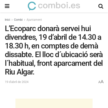
Inici
Combi
Ajuntament
L’Ecoparc donarà servei hui
divendres, 19 d’abril de 14.30 a
18.30 h, en comptes de demà
dissabte. El lloc d´ubicació serà
l´habitual, front aparcament del
Riu Algar.
A
19 d'abril de 2024
A