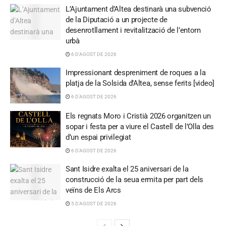
L’Ajuntament d’Altea destinarà una subvenció
de la Diputació a un projecte de
desenrotllament i revitalització de l’entorn
urbà
6 D'AGOST DE 2026
Impressionant despreniment de roques a la
platja de la Solsida d’Altea, sense ferits [video]
6 D'AGOST DE 2026
Els regnats Moro i Cristià 2026 organitzen un
sopar i festa per a viure el Castell de l’Olla des
d’un espai privilegiat
6 D'AGOST DE 2026
Sant Isidre exalta el 25 aniversari de la
construcció de la seua ermita per part dels
veïns de Els Arcs
5 D'AGOST DE 2026