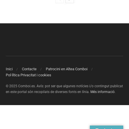
Inici
Contacte
Patrocini en Altea Comboi
Pol·lítica Privacitat i cookies
© 2025 Comboi.es. Avís: pot ser que algunes notícies i/o contingut publicat
en este portal són recopilats de diverses fonts en línia.
Més informació
.