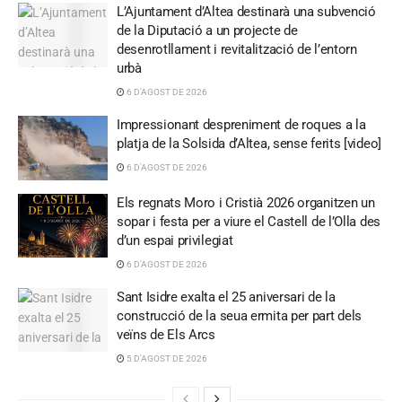
L’Ajuntament d’Altea destinarà una subvenció
de la Diputació a un projecte de
desenrotllament i revitalització de l’entorn
urbà
6 D'AGOST DE 2026
Impressionant despreniment de roques a la
platja de la Solsida d’Altea, sense ferits [video]
6 D'AGOST DE 2026
Els regnats Moro i Cristià 2026 organitzen un
sopar i festa per a viure el Castell de l’Olla des
d’un espai privilegiat
6 D'AGOST DE 2026
Sant Isidre exalta el 25 aniversari de la
construcció de la seua ermita per part dels
veïns de Els Arcs
5 D'AGOST DE 2026