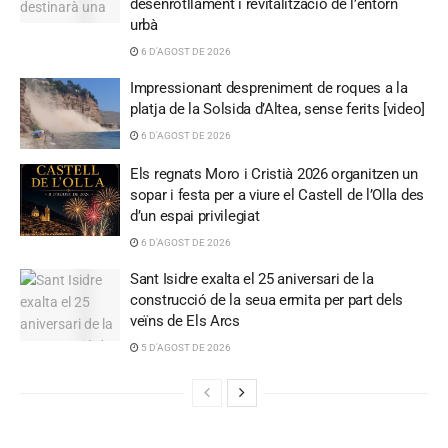
desenrotllament i revitalització de l’entorn
urbà
6 D'AGOST DE 2026
Impressionant despreniment de roques a la
platja de la Solsida d’Altea, sense ferits [video]
6 D'AGOST DE 2026
Els regnats Moro i Cristià 2026 organitzen un
sopar i festa per a viure el Castell de l’Olla des
d’un espai privilegiat
6 D'AGOST DE 2026
Sant Isidre exalta el 25 aniversari de la
construcció de la seua ermita per part dels
veïns de Els Arcs
5 D'AGOST DE 2026