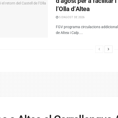
d’agost per a facilitar l
l’Olla d’Altea
5 D'AGOST DE 2026
FGV programa circulacions addicionals 
de Altea i Calp....