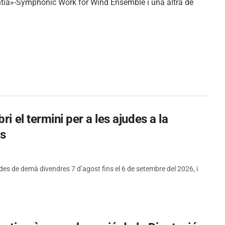
entia»-Symphonic Work for Wind Ensemble i una altra de
i el termini per a les ajudes a la
es
 des de demà divendres 7 d’agost fins el 6 de setembre del 2026, i