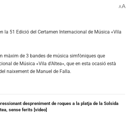
A
A
ar un màxim de 3 bandes de música simfòniques que
cional de Música «Vila d’Altea», que en esta ocasió està
 del naixement de Manuel de Falla.
ressionant despreniment de roques a la platja de la Solsida
ltea, sense ferits [video]