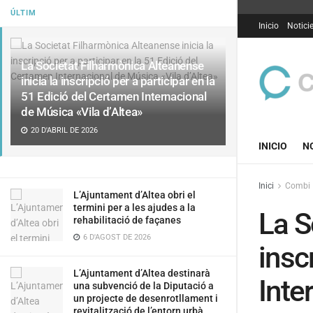
ÚLTIM
Inicio
Notici
La Societat Filharmònica Alteanense
inicia la inscripció per a participar en la
51 Edició del Certamen Internacional
de Música «Vila d’Altea»
20 D'ABRIL DE 2026
INICIO
N
Inici
Combi
L’Ajuntament d’Altea obri el
termini per a les ajudes a la
La S
rehabilitació de façanes
6 D'AGOST DE 2026
insc
L’Ajuntament d’Altea destinarà
Inte
una subvenció de la Diputació a
un projecte de desenrotllament i
revitalització de l’entorn urbà