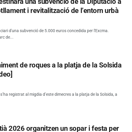
estinarà una subvenció de la Diputació a
llament i revitalització de l’entorn urbà
iciari d'una subvenció de 5.000 euros concedida per l'Excma.
rc de...
ment de roques a la platja de la Solsida
ideo]
a registrat al migdia d’este dimecres a la platja de la Solsida, a
tià 2026 organitzen un sopar i festa per