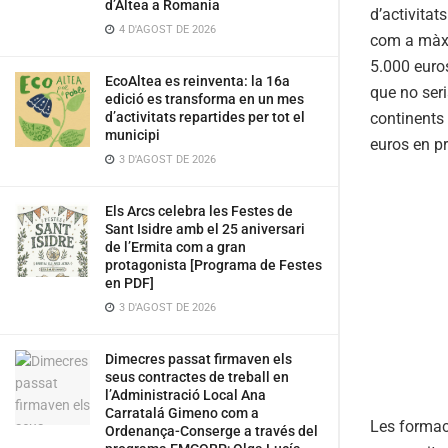
d’Altea a Romania
d’activitat
4 D'AGOST DE 2026
com a màxi
5.000 euros
EcoAltea es reinventa: la 16a
que no seri
edició es transforma en un mes
continents 
d’activitats repartides per tot el
municipi
euros en pr
3 D'AGOST DE 2026
Els Arcs celebra les Festes de
Sant Isidre amb el 25 aniversari
de l’Ermita com a gran
protagonista [Programa de Festes
en PDF]
3 D'AGOST DE 2026
Dimecres passat firmaven els
seus contractes de treball en
l’Administració Local Ana
Carratalá Gimeno com a
Les formac
Ordenança-Conserge a través del