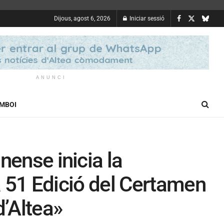
Dijous, agost 6, 2026
Iniciar sessió
ANUNCI
OMBOI
nense inicia la
la 51 Edició del Certamen
d’Altea»