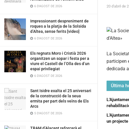
20 d'abril de 
6 D'AGOST DE 2026
Impressionant despreniment de
roques a la platja de la Solsida
d’Altea, sense ferits [video]
6 D'AGOST DE 2026
La Societa
Els regnats Moro i Cristià 2026
organitzen un sopar i festa per a
participen 
viure el Castell de l’Olla des d’un
dedicada al
espai privilegiat
6 D'AGOST DE 2026
Última ho
Sant Isidre exalta el 25 aniversari
de la construcció de la seua
L’Ajuntament
ermita per part dels veïns de Els
rehabilitac
Arcs
5 D'AGOST DE 2026
L’Ajuntamen
un projecte 
TRAM d’Alacant reforçarà el