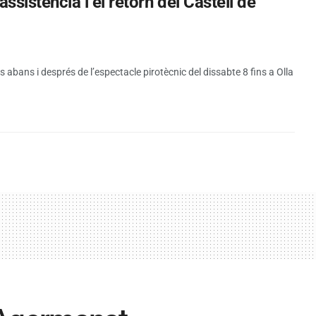
’assistència i el retorn del Castell de
abans i després de l’espectacle pirotècnic del dissabte 8 fins a Olla