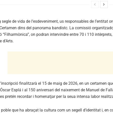
 segle de vida de l’esdeveniment, us responsables de l’entitat 
l Certamen dins del panorama bandístc. La comissió organitzad
ó “Filharmònica”, on podran intervindre entre 70 i 110 intèrpret
e d’Arts.
d’inscripció finalitzarà el 15 de maig de 2026, en un certamen q
Óscar Esplá i al 150 aniversari del naixement de Manuel de Fall
 pretén recordar i homenatjar per la seua intensa labor realitz
 poble que ha abraçat la cultura com un segell d’identitat i, en 