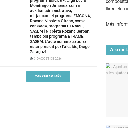
programa EMCORP; Olga Lucía
compositor
Mondragón Jiménez, com a
lliure ele
auxiliar administrativa,
mitjançant el programa EMCONA;
Roxana Nicoleta Oltean, com a
Més inform
conserge, programa ETRAME,
SASEM i Nicoleta Rozana Serban,
també pel programa ETRAME,
SASEM. L’acte administratiu va
estar presidit per l’alcalde, Diego
A lo mill
Zaragozí.
3 D'AGOST DE 2026
CARREGAR MÉS