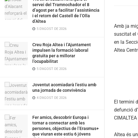
servei del Tramnochador el 8
d’agost per a facilitar l’assistència
i el retorn del Castell de l’Olla
d’Altea
Amb ja mig
5 D'AGOST DE 2026
suscitat e
en la Secci
Creu Roja Altea i l’Ajuntament
Altea Centr
impulsen la formació laboral
gratuïta per a millorar
l’ocupabilitat
5 D'AGOST DE 2026
Joventut acomiadarà l’estiu amb
una jornada de convivència
4 D'AGOST DE 2026
El termini 
defunció d’
CIMALTEA es
Fer amics, descobrir Europa i
tornar a connectar amb les
persones, objectius de l’Erasmus+
Altea és un
que viuran este estiu 6 jóvens