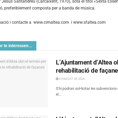
 Jesús Santandreu (Carcaixent, 1970), sota el títol «Sexta Ess
cció, preferiblement composta per a banda de música.
ació i contacte a www.cimaltea.com i www.sfaltea.com
or te interessen...
L’Ajuntament d’Altea obr
rehabilitació de façan
6 D'AGOST DE 2026
S’hi podran sol•licitar les subvencions
el...