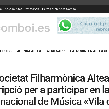
es
Agenda Altea
WhatsApp
Patrocini en Altea Comboi
OTICIES
AGENDA ALTEA
WHATSAPP
PATROCINI EN ALTEA C
ocietat Filharmònica Altea
ripció per a participar en 
rnacional de Música «Vila 