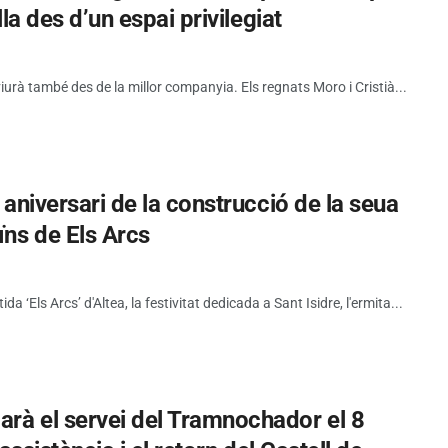
lla des d’un espai privilegiat
viurà també des de la millor companyia. Els regnats Moro i Cristià...
5 aniversari de la construcció de la seua
ïns de Els Arcs
tida ‘Els Arcs’ d'Altea, la festivitat dedicada a Sant Isidre, l'ermita...
rà el servei del Tramnochador el 8