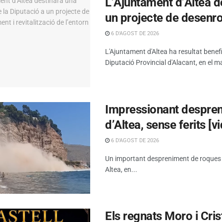
L’Ajuntament d’Altea d
un projecte de desenrot
6 D'AGOST DE 2026
L'Ajuntament d'Altea ha resultat benef
Diputació Provincial d'Alacant, en el ma
Impressionant despreni
d’Altea, sense ferits [v
6 D'AGOST DE 2026
Un important despreniment de roques s’h
Altea, en...
Els regnats Moro i Cris