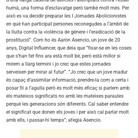
humà, una forma d’esclavatge però també molt més. Per
això es va decidir preparar les I Jornades Abolicionistes
en què han participat persones reconegudes a l’àmbit de
la lluita contra la violència de gènere i l’eradicació de la
prostitució”. Com ho és Aarón Asencio, un jove de 20
anys, Digital Influencer, que deia que “fixar-se en les coses
que s’han fet fins ara està molt bé, però està millor si
mirem a llarg termini i jo crec que estes jornades
serveixen per mirar al futur”. “Jo crec que un jove madur
és capaç d’assimilar informació, prendre-la com a certa i
posar fil a l’agulla però és molt més eficaç si parlem amb
els mateixos significats no amb les mateixes paraules
perquè les generacions són diferents. Cal saber entendre
el significat que donen els joves i per això cal parlar molt
amb ells, i passar-hi temps”; afegia Asencio.