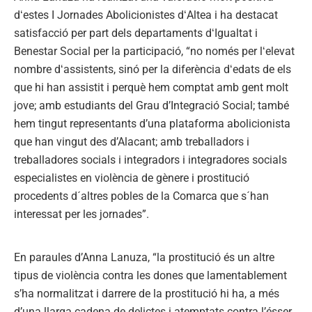
dʻestes I Jornades Abolicionistes dʻAltea i ha destacat
satisfacció per part dels departaments dʻIgualtat i
Benestar Social per la participació, “no només per lʻelevat
nombre dʻassistents, sinó per la diferència dʻedats de els
que hi han assistit i perquè hem comptat amb gent molt
jove; amb estudiants del Grau d’Integració Social; també
hem tingut representants d’una plataforma abolicionista
que han vingut des d’Alacant; amb treballadors i
treballadores socials i integradors i integradores socials
especialistes en violència de gènere i prostitució
procedents d´altres pobles de la Comarca que s´han
interessat per les jornades”.
En paraules d’Anna Lanuza, “la prostitució és un altre
tipus de violència contra les dones que lamentablement
s’ha normalitzat i darrere de la prostitució hi ha, a més
d’una llarga cadena de delictes i atemptats contra l’ésser