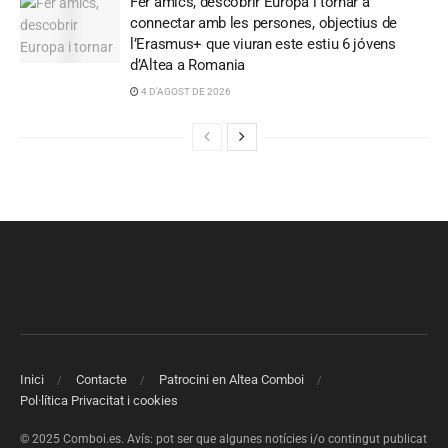
Fer amics, descobrir Europa i tornar a
connectar amb les persones, objectius de
l’Erasmus+ que viuran este estiu 6 jóvens
d’Altea a Romania
4 D'AGOST DE 2026
Inici
Contacte
Patrocini en Altea Comboi
Pol·lítica Privacitat i cookies
© 2025 Comboi.es. Avís: pot ser que algunes notícies i/o contingut publicat