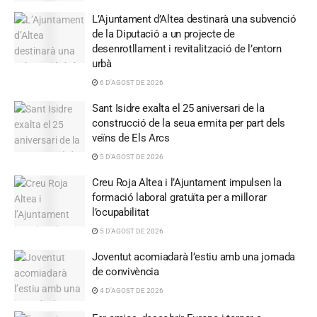
L’Ajuntament d’Altea destinarà una subvenció
de la Diputació a un projecte de
desenrotllament i revitalització de l’entorn
urbà
6 D'AGOST DE 2026
Sant Isidre exalta el 25 aniversari de la
construcció de la seua ermita per part dels
veïns de Els Arcs
5 D'AGOST DE 2026
Creu Roja Altea i l’Ajuntament impulsen la
formació laboral gratuïta per a millorar
l’ocupabilitat
5 D'AGOST DE 2026
Joventut acomiadarà l’estiu amb una jornada
de convivència
4 D'AGOST DE 2026