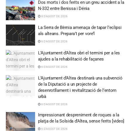
Dos morts i dos ferits en un greu accident a la
N-332 entre Benissa i Dénia
8 D'AGOST DE 2026
La Serra de Bèrnia amenaça de tapar l’eclipsi
als alteans. Prepara’t per vore’l
6 D'AGOST DE 2026
L’Ajuntament d’Altea obri el termini per a les
ajudes a la rehabilitació de façanes
6 D'AGOST DE 2026
L’Ajuntament d’Altea destinarà una subvenció
de la Diputació a un projecte de
desenrotllament i revitalització de l’entorn
urbà
6 D'AGOST DE 2026
Impressionant despreniment de roques a la
platja de la Solsida d’Altea, sense ferits [video]
6 D'AGOST DE 2026