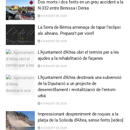
Dos morts i dos ferits en un greu accident a la
N-332 entre Benissa i Dénia
8 D'AGOST DE 2026
La Serra de Bèrnia amenaça de tapar l’eclipsi
als alteans. Prepara’t per vore’l
6 D'AGOST DE 2026
L’Ajuntament d’Altea obri el termini per a les
ajudes a la rehabilitació de façanes
6 D'AGOST DE 2026
L’Ajuntament d’Altea destinarà una subvenció
de la Diputació a un projecte de
desenrotllament i revitalització de l’entorn
urbà
6 D'AGOST DE 2026
Impressionant despreniment de roques a la
platja de la Solsida d’Altea, sense ferits [video]
6 D'AGOST DE 2026