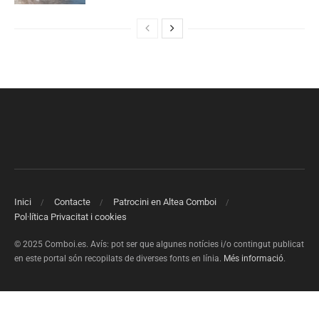
Inici
Contacte
Patrocini en Altea Comboi
Pol·lítica Privacitat i cookies
© 2025 Comboi.es. Avís: pot ser que algunes notícies i/o contingut publicat
en este portal són recopilats de diverses fonts en línia.
Més informació
.