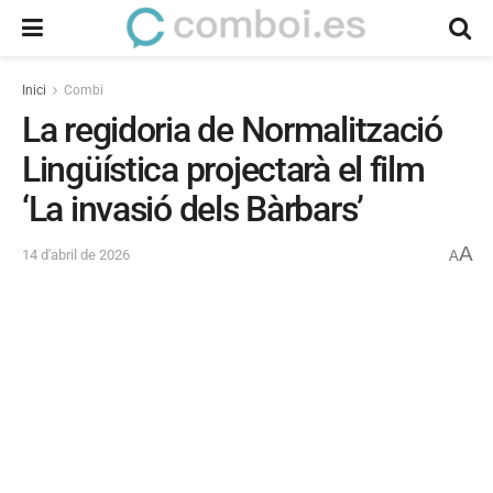
Inici
Combi
La regidoria de Normalització
Lingüística projectarà el film
‘La invasió dels Bàrbars’
A
14 d'abril de 2026
A