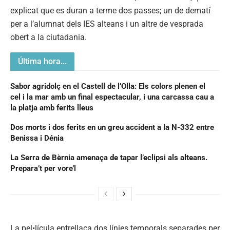
explicat que es duran a terme dos passes; un de dematí
per a l’alumnat dels IES alteans i un altre de vesprada
obert a la ciutadania.
Última hora...
Sabor agridolç en el Castell de l’Olla: Els colors plenen el
cel i la mar amb un final espectacular, i una carcassa cau a
la platja amb ferits lleus
Dos morts i dos ferits en un greu accident a la N-332 entre
Benissa i Dénia
La Serra de Bèrnia amenaça de tapar l’eclipsi als alteans.
Prepara’t per vore’l
La pel•lícula entrellaça dos línies temporals separades per