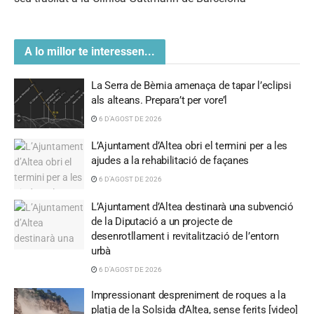
A lo millor te interessen...
La Serra de Bèrnia amenaça de tapar l’eclipsi
als alteans. Prepara’t per vore’l
6 D'AGOST DE 2026
L’Ajuntament d’Altea obri el termini per a les
ajudes a la rehabilitació de façanes
6 D'AGOST DE 2026
L’Ajuntament d’Altea destinarà una subvenció
de la Diputació a un projecte de
desenrotllament i revitalització de l’entorn
urbà
6 D'AGOST DE 2026
Impressionant despreniment de roques a la
platja de la Solsida d’Altea, sense ferits [video]