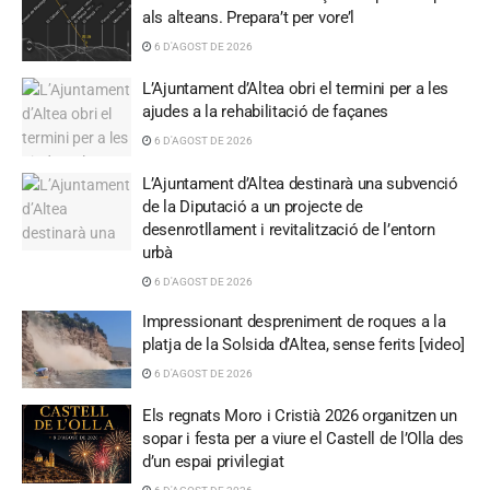
als alteans. Prepara’t per vore’l
6 D'AGOST DE 2026
L’Ajuntament d’Altea obri el termini per a les
ajudes a la rehabilitació de façanes
6 D'AGOST DE 2026
L’Ajuntament d’Altea destinarà una subvenció
de la Diputació a un projecte de
desenrotllament i revitalització de l’entorn
urbà
6 D'AGOST DE 2026
Impressionant despreniment de roques a la
platja de la Solsida d’Altea, sense ferits [video]
6 D'AGOST DE 2026
Els regnats Moro i Cristià 2026 organitzen un
sopar i festa per a viure el Castell de l’Olla des
d’un espai privilegiat