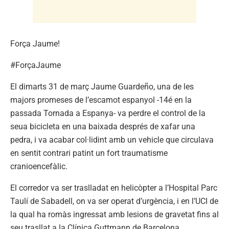
Força Jaume!
#ForçaJaume
El dimarts 31 de març Jaume Guardeño, una de les
majors promeses de l’escamot espanyol -14é en la
passada Tornada a Espanya- va perdre el control de la
seua bicicleta en una baixada després de xafar una
pedra, i va acabar col·lidint amb un vehicle que circulava
en sentit contrari patint un fort traumatisme
cranioencefàlic.
El corredor va ser traslladat en helicòpter a l’Hospital Parc
Taulí de Sabadell, on va ser operat d’urgència, i en l’UCI de
la qual ha romàs ingressat amb lesions de gravetat fins al
seu trasllat a la Clínica Guttmann de Barcelona