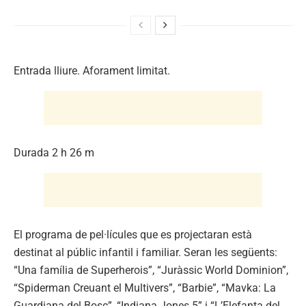
Entrada lliure. Aforament limitat.
Durada 2 h 26 m
El programa de pel·lícules que es projectaran està
destinat al públic infantil i familiar. Seran les següents:
“Una família de Superherois”, “Juràssic World Dominion”,
“Spiderman Creuant el Multivers”, “Barbie”, “Mavka: La
Guardiana del Bosc”, “Indiana Jones 5” i “L’Elefanta del