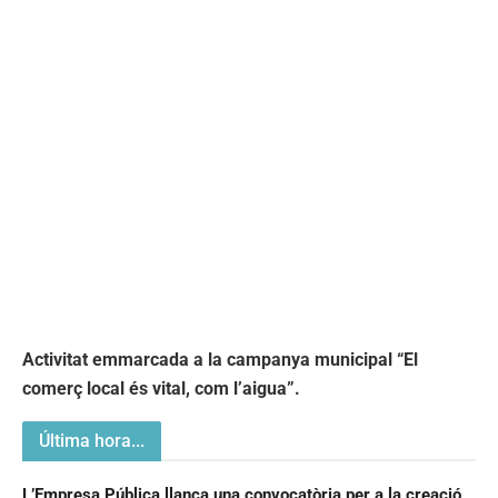
Activitat emmarcada a la campanya municipal “El
comerç local és vital, com l’aigua”.
Última hora...
L’Empresa Pública llança una convocatòria per a la creació