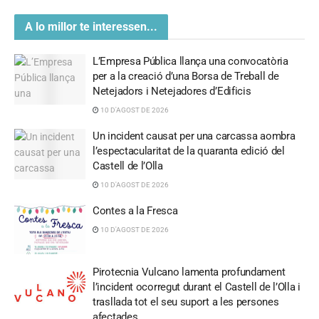
A lo millor te interessen...
L’Empresa Pública llança una convocatòria
per a la creació d’una Borsa de Treball de
Netejadors i Netejadores d’Edificis
10 D'AGOST DE 2026
Un incident causat per una carcassa aombra
l’espectacularitat de la quaranta edició del
Castell de l’Olla
10 D'AGOST DE 2026
Contes a la Fresca
10 D'AGOST DE 2026
Pirotecnia Vulcano lamenta profundament
l’incident ocorregut durant el Castell de l’Olla i
trasllada tot el seu suport a les persones
afectades