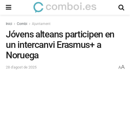
Inici
Combi
Ajuntament
Jóvens alteans participen en
un intercanvi Erasmus+ a
Noruega
A
28 d'agost de 2025
A