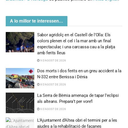
A lo millor te interessen...
Sabor agridolç en el Castell de l’Olla: Els
colors plenen el cel i la mar amb un final
espectacular, i una carcassa cau a la platja
amb ferits lleus
9 D'AGOST DE 2026
Dos morts i dos ferits en un greu accident a la
N-332 entre Benissa i Dénia
8 D'AGOST DE 2026
La Serra de Bèrnia amenaça de tapar l’eclipsi
als alteans. Prepara’t per vore’l
6 D'AGOST DE 2026
L’Ajuntament d’Altea obri el termini per a les
ajudes a la rehabilitació de façanes