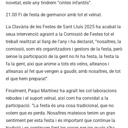
novetat, este any tindrem “cintes infantils”.
21.00 Fi de festa de germanor amb tot el veïnat.
La Clavària de les Festes de Sant Lluís 2025 ha acabat la
seua intervenció agraint a la Comissió de Festes tot el
treball realitzat al llarg de l’any i ha declarat, “nosaltres, la
comissió, som els organitzadors i gestors de la festa, però
sense la participació de la gent no hi ha festa, la festa la
fa la gent, així que anime a tots els veïns, alteanos i
alteanas al fet que vengen a gaudir, amb nosaltres, de tot
el que hem preparat”.
Finalment, Paqui Martínez ha agraït les col·laboracions
rebudes i el suport veïnal, així com ha convidat a la
participació. “La festa és una cosa tradicional, que no
volem que es perda. Nosaltres mateixos tenim un gran
sentiment per esta festa i és important que continue la
tradició i es continuen fent les coses per les quals s’ha