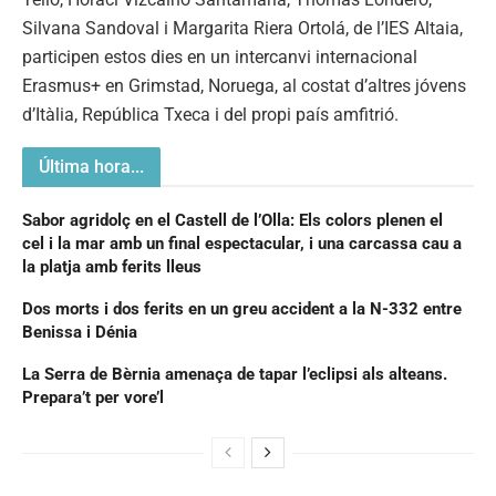
Silvana Sandoval i Margarita Riera Ortolá, de l’IES Altaia,
participen estos dies en un intercanvi internacional
Erasmus+ en Grimstad, Noruega, al costat d’altres jóvens
d’Itàlia, República Txeca i del propi país amfitrió.
Última hora...
Sabor agridolç en el Castell de l’Olla: Els colors plenen el
cel i la mar amb un final espectacular, i una carcassa cau a
la platja amb ferits lleus
Dos morts i dos ferits en un greu accident a la N-332 entre
Benissa i Dénia
La Serra de Bèrnia amenaça de tapar l’eclipsi als alteans.
Prepara’t per vore’l