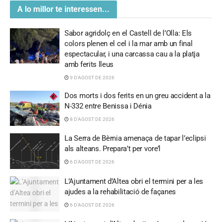
A lo millor te interessen...
Sabor agridolç en el Castell de l’Olla: Els
colors plenen el cel i la mar amb un final
espectacular, i una carcassa cau a la platja
amb ferits lleus
9 D'AGOST DE 2026
Dos morts i dos ferits en un greu accident a la
N-332 entre Benissa i Dénia
8 D'AGOST DE 2026
La Serra de Bèrnia amenaça de tapar l’eclipsi
als alteans. Prepara’t per vore’l
6 D'AGOST DE 2026
L’Ajuntament d’Altea obri el termini per a les
ajudes a la rehabilitació de façanes
6 D'AGOST DE 2026