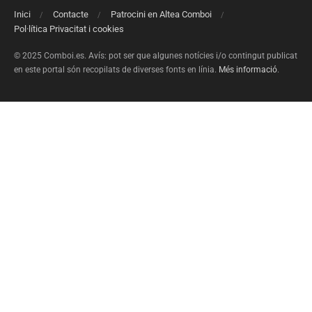
Inici
Contacte
Patrocini en Altea Comboi
Pol·lítica Privacitat i cookies
© 2025 Comboi.es. Avís: pot ser que algunes notícies i/o contingut publicat
en este portal són recopilats de diverses fonts en línia.
Més informació
.