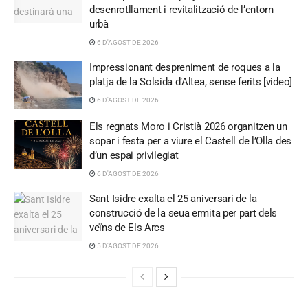
desenrotllament i revitalització de l’entorn
urbà
6 D'AGOST DE 2026
Impressionant despreniment de roques a la
platja de la Solsida d’Altea, sense ferits [video]
6 D'AGOST DE 2026
Els regnats Moro i Cristià 2026 organitzen un
sopar i festa per a viure el Castell de l’Olla des
d’un espai privilegiat
6 D'AGOST DE 2026
Sant Isidre exalta el 25 aniversari de la
construcció de la seua ermita per part dels
veïns de Els Arcs
5 D'AGOST DE 2026