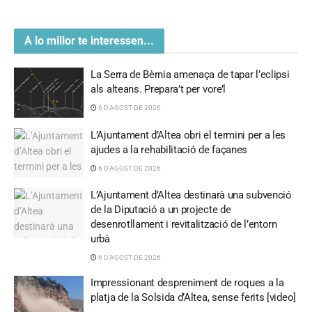
A lo millor te interessen...
La Serra de Bèrnia amenaça de tapar l’eclipsi
als alteans. Prepara’t per vore’l
6 D'AGOST DE 2026
L’Ajuntament d’Altea obri el termini per a les
ajudes a la rehabilitació de façanes
6 D'AGOST DE 2026
L’Ajuntament d’Altea destinarà una subvenció
de la Diputació a un projecte de
desenrotllament i revitalització de l’entorn
urbà
6 D'AGOST DE 2026
Impressionant despreniment de roques a la
platja de la Solsida d’Altea, sense ferits [video]