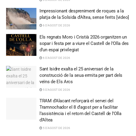
Impressionant despreniment de roques a la
platja de la Solsida d’Altea, sense ferits [video]
6 D'AGOST DE 2026
Els regnats Moro i Cristià 2026 organitzen un
sopar i festa per a viure el Castell de l’Olla des
d’un espai privilegiat
6 D'AGOST DE 2026
Sant Isidre exalta el 25 aniversari de la
construcció de la seua ermita per part dels
veïns de Els Arcs
5 D'AGOST DE 2026
TRAM d’Alacant reforçarà el servei del
Tramnochador el 8 d’agost per a facilitar
l’assistència i el retorn del Castell de l’Olla
d’Altea
5 D'AGOST DE 2026