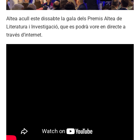
Altea acull este dissabte la gala dels Premis Altea de
Literatura i Investigació, que es podrà vore en directe a
través d’internet.