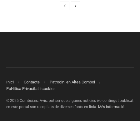
Inici
Contacte
Patrocini en Altea Comboi
Pol·lítica Privacitat i cookies
© 2025 Comboi.es. Avís: pot ser que algunes notícies i/o contingut publicat
en este portal són recopilats de diverses fonts en línia.
Més informació
.