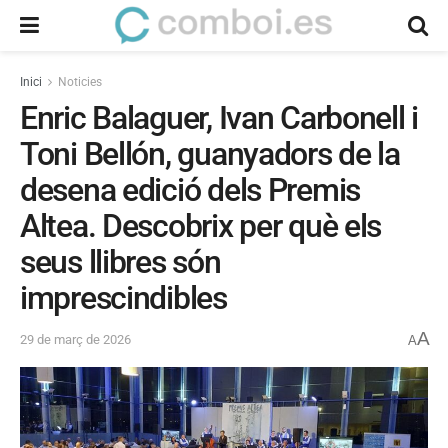
Inici
Noticies
Enric Balaguer, Ivan Carbonell i
Toni Bellón, guanyadors de la
desena edició dels Premis
Altea. Descobrix per què els
seus llibres són
imprescindibles
A
29 de març de 2026
A