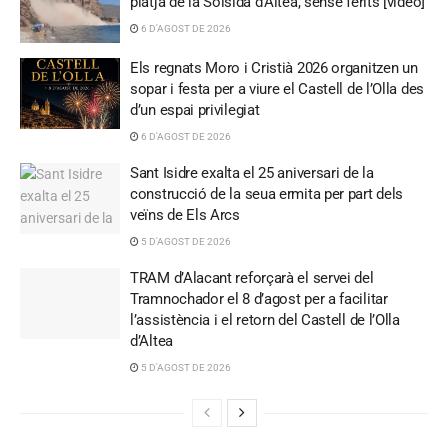
platja de la Solsida d’Altea, sense ferits [video]
6 D'AGOST DE 2026
Els regnats Moro i Cristià 2026 organitzen un
sopar i festa per a viure el Castell de l’Olla des
d’un espai privilegiat
6 D'AGOST DE 2026
Sant Isidre exalta el 25 aniversari de la
construcció de la seua ermita per part dels
veïns de Els Arcs
5 D'AGOST DE 2026
TRAM d’Alacant reforçarà el servei del
Tramnochador el 8 d’agost per a facilitar
l’assistència i el retorn del Castell de l’Olla
d’Altea
5 D'AGOST DE 2026