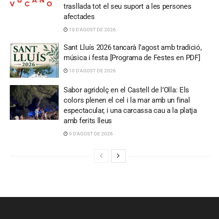
trasllada tot el seu suport a les persones
afectades
10 D'AGOST DE 2026
Sant Lluís 2026 tancarà l’agost amb tradició,
música i festa [Programa de Festes en PDF]
10 D'AGOST DE 2026
Sabor agridolç en el Castell de l’Olla: Els
colors plenen el cel i la mar amb un final
espectacular, i una carcassa cau a la platja
amb ferits lleus
9 D'AGOST DE 2026