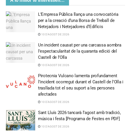
A lo millor te interessen...
L’Empresa Pública llança una convocatòria
per a la creació d’una Borsa de Treball de
Netejadors i Netejadores d’Edificis
10 D'AGOST DE 2026
Un incident causat per una carcassa aombra
l’espectacularitat de la quaranta edició del
Castell de l’Olla
10 D'AGOST DE 2026
Pirotecnia Vulcano lamenta profundament
l’incident ocorregut durant el Castell de l’Olla i
trasllada tot el seu suport a les persones
afectades
10 D'AGOST DE 2026
Sant Lluís 2026 tancarà l’agost amb tradició,
música i festa [Programa de Festes en PDF]
10 D'AGOST DE 2026