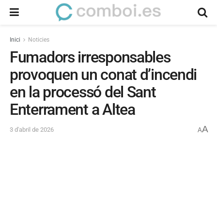
Inici
Noticies
Fumadors irresponsables
provoquen un conat d’incendi
en la processó del Sant
Enterrament a Altea
A
3 d'abril de 2026
A