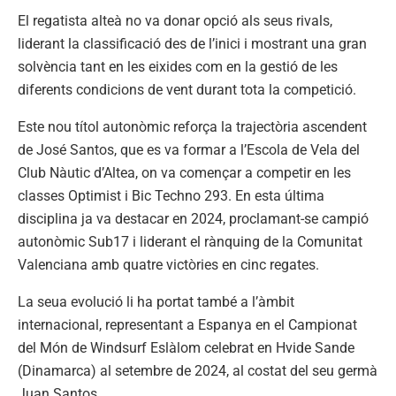
El regatista alteà no va donar opció als seus rivals,
liderant la classificació des de l’inici i mostrant una gran
solvència tant en les eixides com en la gestió de les
diferents condicions de vent durant tota la competició.
Este nou títol autonòmic reforça la trajectòria ascendent
de José Santos, que es va formar a l’Escola de Vela del
Club Nàutic d’Altea, on va començar a competir en les
classes Optimist i Bic Techno 293. En esta última
disciplina ja va destacar en 2024, proclamant-se campió
autonòmic Sub17 i liderant el rànquing de la Comunitat
Valenciana amb quatre victòries en cinc regates.
La seua evolució li ha portat també a l’àmbit
internacional, representant a Espanya en el Campionat
del Món de Windsurf Eslàlom celebrat en Hvide Sande
(Dinamarca) al setembre de 2024, al costat del seu germà
Juan Santos.