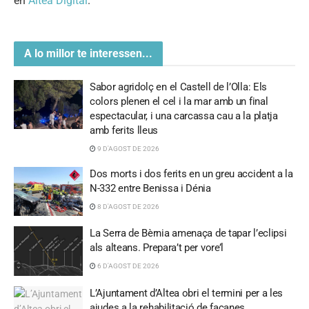
en
Altea Digital
.
A lo millor te interessen...
Sabor agridolç en el Castell de l’Olla: Els
colors plenen el cel i la mar amb un final
espectacular, i una carcassa cau a la platja
amb ferits lleus
9 D'AGOST DE 2026
Dos morts i dos ferits en un greu accident a la
N-332 entre Benissa i Dénia
8 D'AGOST DE 2026
La Serra de Bèrnia amenaça de tapar l’eclipsi
als alteans. Prepara’t per vore’l
6 D'AGOST DE 2026
L’Ajuntament d’Altea obri el termini per a les
ajudes a la rehabilitació de façanes