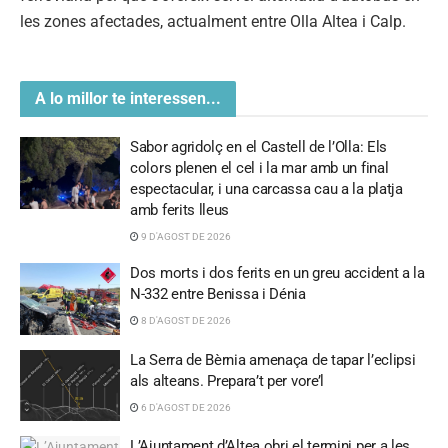
les zones afectades, actualment entre Olla Altea i Calp.
A lo millor te interessen...
Sabor agridolç en el Castell de l’Olla: Els
colors plenen el cel i la mar amb un final
espectacular, i una carcassa cau a la platja
amb ferits lleus
9 D'AGOST DE 2026
Dos morts i dos ferits en un greu accident a la
N-332 entre Benissa i Dénia
8 D'AGOST DE 2026
La Serra de Bèrnia amenaça de tapar l’eclipsi
als alteans. Prepara’t per vore’l
6 D'AGOST DE 2026
L’Ajuntament d’Altea obri el termini per a les