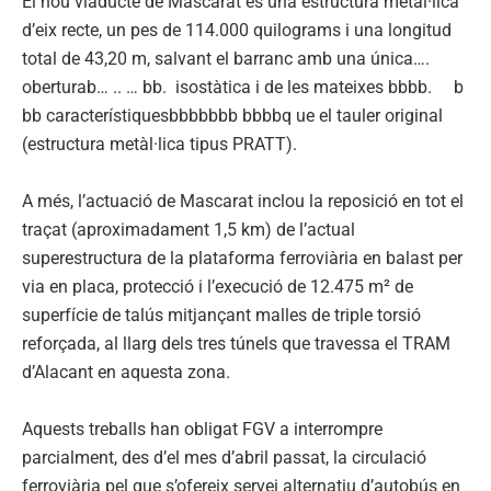
El nou viaducte de Mascarat és una estructura metàl·lica
d’eix recte, un pes de 114.000 quilograms i una longitud
total de 43,20 m, salvant el barranc amb una única….
oberturab… .. … bb. isostàtica i de les mateixes bbbb. b
bb característiquesbbbbbbb bbbbq ue el tauler original
(estructura metàl·lica tipus PRATT).
A més, l’actuació de Mascarat inclou la reposició en tot el
traçat (aproximadament 1,5 km) de l’actual
superestructura de la plataforma ferroviària en balast per
via en placa, protecció i l’execució de 12.475 m² de
superfície de talús mitjançant malles de triple torsió
reforçada, al llarg dels tres túnels que travessa el TRAM
d’Alacant en aquesta zona.
Aquests treballs han obligat FGV a interrompre
parcialment, des d’el mes d’abril passat, la circulació
ferroviària pel que s’ofereix servei alternatiu d’autobús en