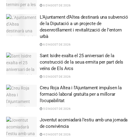
6 D'AGOST DE 2026
L’Ajuntament d’Altea destinarà una subvenció
de la Diputació a un projecte de
desenrotllament i revitalització de l’entorn
urbà
6 D'AGOST DE 2026
Sant Isidre exalta el 25 aniversari de la
construcció de la seua ermita per part dels
veïns de Els Arcs
5 D'AGOST DE 2026
Creu Roja Altea i l’Ajuntament impulsen la
formació laboral gratuïta per a millorar
l’ocupabilitat
5 D'AGOST DE 2026
Joventut acomiadarà l’estiu amb una jornada
de convivència
4 D'AGOST DE 2026