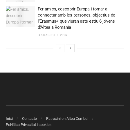
Fer amics, descobrir Europa i tornar a
connectar amb les persones, objectius de
l’Erasmus+ que viuran este estiu 6 jóvens
d’Altea a Romania
4 D'AGOST DE 2026
Inici
Contacte
Patrocini en Altea Comboi
Pol·lítica Privacitat i cookies