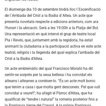
El diumenge dia 10 de setembre tindrà lloc l´Escenificació
de l´Arribada del Crist a la Badia d´Altea. Un acte que
presenta novetats respecte a edicions anteriors, com ara
l’horari i la ubicació. Serà a les 19:00h a la Platja del Bol.
Una representació en què intervé el grup de teatre local
Pla i Revés, que, juntament amb la regidoria, ha estat
animant la ciutadania a la participació activa en este acte
teatral, religiós i la llegenda del qual explica l’arribada del
Crist a la Badia d’Altea.
Un acte emblemàtic del qual Francisco Morató ha dit
sentir-se sorprès per la seua bellesa i ha convidat els
alteans i alteanes a conèixer-lo. “És un acte molt bonic
que tenim a casa i que molta gent desconeix. Pel que vull
convidar a veure’l”; ha afegit el Pàrroc d’Altea, que ha
qualificat de “tendre i natural” la romeria posterior fins a
la Parròquia Verge del Consol. A la pròpia Parròquia