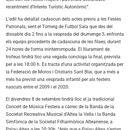
recentment d’Interès Turístic Autonòmic”.
L’edil ha detallat cadascun dels actes previs a les Festes
Patronals, sent el Torneig de Futbol Sala que des del
dissabte dia 2 fins a la vesprada del diumenge 3, enfronta
els equips procedents de cadascuna de les filaes, durant
24 hores de forma ininterrompuda. El lliurament de
trofeus tindrà lloc una vegada concloga la final, prevista
per a les 18:00 h. Es tracta d’una activitat organitzada per
la Federació de Moros i Cristians Sant Blai, que a més a
més ha previst una vesprada infantil per als festers
nascuts entre el 2009 i el 2020.
El divendres 8 de setembre tindrà lloc el ja tradicional
Concert de Música Festera a càrrec de la Banda de la
Societat Recreativa Musical d’Altea la Vella i la Banda
Simfònica de la Societat Filharmònica Alteanense, a
Palau Altea a les 20:30h. “Atés que a Palau Altea s’estan