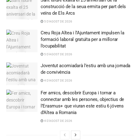
Sant Isidre exalta el 25 aniversari de la
construcció de la seua ermita per part dels
veïns de Els Arcs
5 D'AGOST DE 2026
Creu Roja Altea i l’Ajuntament impulsen la
formació laboral gratuïta per a millorar
l’ocupabilitat
5 D'AGOST DE 2026
Joventut acomiadarà l’estiu amb una jornada
de convivència
4 D'AGOST DE 2026
Fer amics, descobrir Europa i tornar a
connectar amb les persones, objectius de
l’Erasmus+ que viuran este estiu 6 jóvens
d’Altea a Romania
4 D'AGOST DE 2026