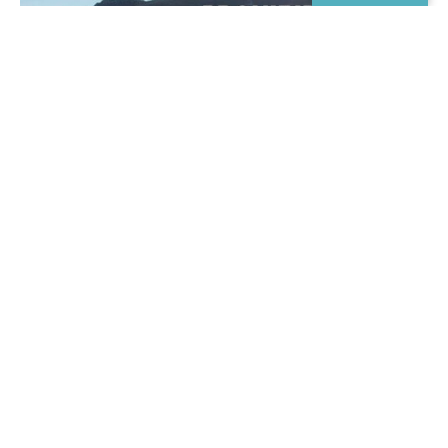
La normativa autonòmica prohibix les cremes en els
terrenys forestals i voltants i suspén les autoritzacions