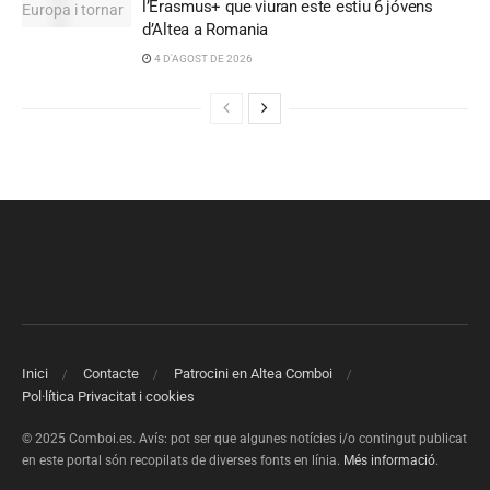
l’Erasmus+ que viuran este estiu 6 jóvens
d’Altea a Romania
4 D'AGOST DE 2026
Inici
Contacte
Patrocini en Altea Comboi
Pol·lítica Privacitat i cookies
© 2025 Comboi.es. Avís: pot ser que algunes notícies i/o contingut publicat
en este portal són recopilats de diverses fonts en línia.
Més informació
.