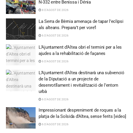
N-332 entre Benissa i Dénia
8 D'AGOST DE 2026
La Serra de Bèrnia amenaça de tapar l’eclipsi
als alteans. Prepara’t per vore’l
6 D'AGOST DE 2026
L’Ajuntament d’Altea obri el termini per a les
ajudes a la rehabilitació de façanes
6 D'AGOST DE 2026
L’Ajuntament d’Altea destinarà una subvenció
de la Diputació a un projecte de
desenrotllament i revitalització de l’entorn
urbà
6 D'AGOST DE 2026
Impressionant despreniment de roques a la
platja de la Solsida d’Altea, sense ferits [video]
6 D'AGOST DE 2026