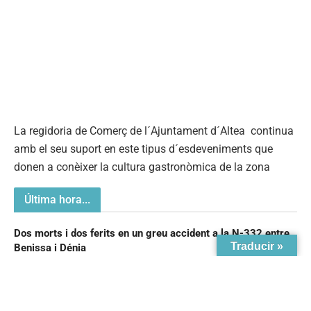
La regidoria de Comerç de l´Ajuntament d´Altea continua
amb el seu suport en este tipus d´esdeveniments que
donen a conèixer la cultura gastronòmica de la zona
Última hora...
Dos morts i dos ferits en un greu accident a la N-332 entre
Benissa i Dénia
La Serra de Bèrnia amenaça de tapar l’eclipsi als alteans.
Prepara’t per vore’l
L’Ajuntament d’Altea obri el termini per a les ajudes a la
rehabilitació de façanes
Traducir »