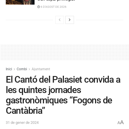
6 D'AGOST DE 2026
Inici
Combi
Ajuntament
El Cantó del Palasiet convida a
les quintes jornades
gastronòmiques “Fogons de
Cantàbria”
A
31 de gener de 2024
A