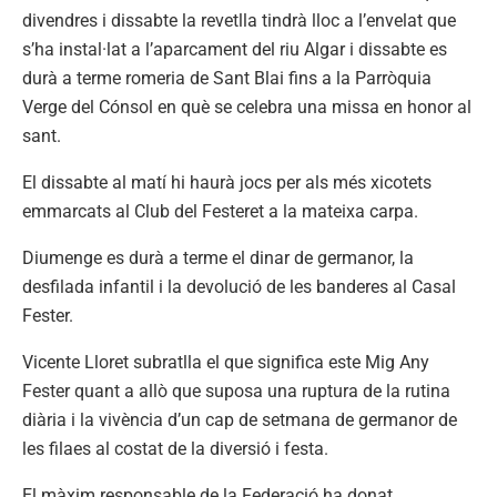
divendres i dissabte la revetlla tindrà lloc a l’envelat que
s’ha instal·lat a l’aparcament del riu Algar i dissabte es
durà a terme romeria de Sant Blai fins a la Parròquia
Verge del Cónsol en què se celebra una missa en honor al
sant.
El dissabte al matí hi haurà jocs per als més xicotets
emmarcats al Club del Festeret a la mateixa carpa.
Diumenge es durà a terme el dinar de germanor, la
desfilada infantil i la devolució de les banderes al Casal
Fester.
Vicente Lloret subratlla el que significa este Mig Any
Fester quant a allò que suposa una ruptura de la rutina
diària i la vivència d’un cap de setmana de germanor de
les filaes al costat de la diversió i festa.
El màxim responsable de la Federació ha donat