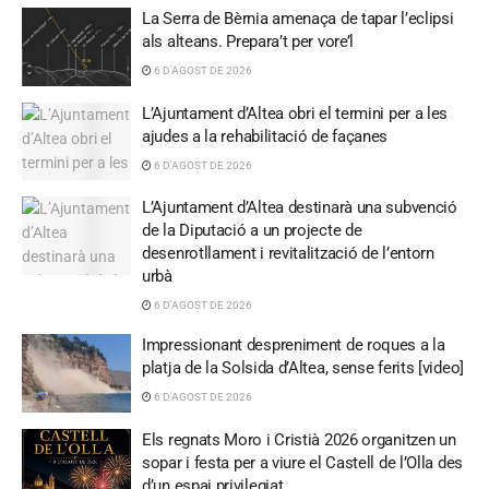
La Serra de Bèrnia amenaça de tapar l’eclipsi
als alteans. Prepara’t per vore’l
6 D'AGOST DE 2026
L’Ajuntament d’Altea obri el termini per a les
ajudes a la rehabilitació de façanes
6 D'AGOST DE 2026
L’Ajuntament d’Altea destinarà una subvenció
de la Diputació a un projecte de
desenrotllament i revitalització de l’entorn
urbà
6 D'AGOST DE 2026
Impressionant despreniment de roques a la
platja de la Solsida d’Altea, sense ferits [video]
6 D'AGOST DE 2026
Els regnats Moro i Cristià 2026 organitzen un
sopar i festa per a viure el Castell de l’Olla des
d’un espai privilegiat