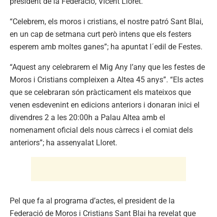
president de la Federació, Vicent Lloret.
“Celebrem, els moros i cristians, el nostre patró Sant Blai,
en un cap de setmana curt però intens que els festers
esperem amb moltes ganes”; ha apuntat l´edil de Festes.
“Aquest any celebrarem el Mig Any l’any que les festes de
Moros i Cristians compleixen a Altea 45 anys”. “Els actes
que se celebraran són pràcticament els mateixos que
venen esdevenint en edicions anteriors i donaran inici el
divendres 2 a les 20:00h a Palau Altea amb el
nomenament oficial dels nous càrrecs i el comiat dels
anteriors”; ha assenyalat Lloret.
Pel que fa al programa d’actes, el president de la
Federació de Moros i Cristians Sant Blai ha revelat que