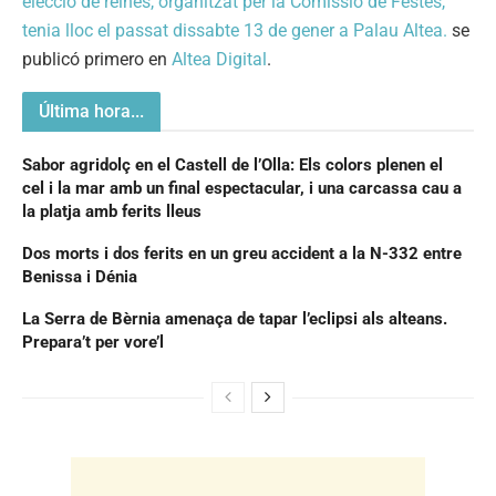
elecció de reines, organitzat per la Comissió de Festes,
tenia lloc el passat dissabte 13 de gener a Palau Altea.
se
publicó primero en
Altea Digital
.
Última hora...
Sabor agridolç en el Castell de l’Olla: Els colors plenen el
cel i la mar amb un final espectacular, i una carcassa cau a
la platja amb ferits lleus
Dos morts i dos ferits en un greu accident a la N-332 entre
Benissa i Dénia
La Serra de Bèrnia amenaça de tapar l’eclipsi als alteans.
Prepara’t per vore’l