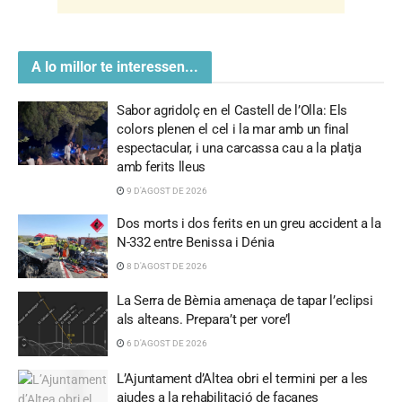
A lo millor te interessen...
Sabor agridolç en el Castell de l’Olla: Els
colors plenen el cel i la mar amb un final
espectacular, i una carcassa cau a la platja
amb ferits lleus
9 D'AGOST DE 2026
Dos morts i dos ferits en un greu accident a la
N-332 entre Benissa i Dénia
8 D'AGOST DE 2026
La Serra de Bèrnia amenaça de tapar l’eclipsi
als alteans. Prepara’t per vore’l
6 D'AGOST DE 2026
L’Ajuntament d’Altea obri el termini per a les
ajudes a la rehabilitació de façanes