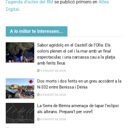
l’agenda d’actes del 8M
se publicó primero en
Altea
Digital
.
A lo millor te interessen...
Sabor agridolç en el Castell de l’Olla: Els
colors plenen el cel i la mar amb un final
espectacular, i una carcassa cau a la platja
amb ferits lleus
9 D'AGOST DE 2026
Dos morts i dos ferits en un greu accident a la
N-332 entre Benissa i Dénia
8 D'AGOST DE 2026
La Serra de Bèrnia amenaça de tapar l’eclipsi
als alteans. Prepara’t per vore’l
6 D'AGOST DE 2026