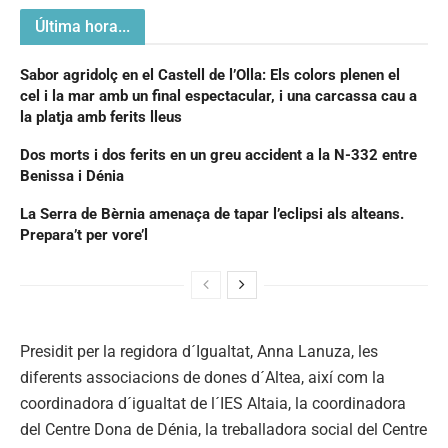
Última hora...
Sabor agridolç en el Castell de l’Olla: Els colors plenen el
cel i la mar amb un final espectacular, i una carcassa cau a
la platja amb ferits lleus
Dos morts i dos ferits en un greu accident a la N-332 entre
Benissa i Dénia
La Serra de Bèrnia amenaça de tapar l’eclipsi als alteans.
Prepara’t per vore’l
Presidit per la regidora d´Igualtat, Anna Lanuza, les
diferents associacions de dones d´Altea, així com la
coordinadora d´igualtat de l´IES Altaia, la coordinadora
del Centre Dona de Dénia, la treballadora social del Centre