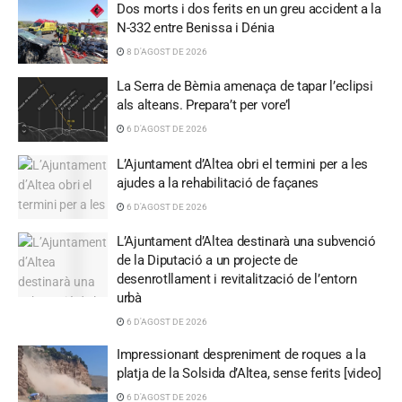
Dos morts i dos ferits en un greu accident a la
N-332 entre Benissa i Dénia
8 D'AGOST DE 2026
La Serra de Bèrnia amenaça de tapar l’eclipsi
als alteans. Prepara’t per vore’l
6 D'AGOST DE 2026
L’Ajuntament d’Altea obri el termini per a les
ajudes a la rehabilitació de façanes
6 D'AGOST DE 2026
L’Ajuntament d’Altea destinarà una subvenció
de la Diputació a un projecte de
desenrotllament i revitalització de l’entorn
urbà
6 D'AGOST DE 2026
Impressionant despreniment de roques a la
platja de la Solsida d’Altea, sense ferits [video]
6 D'AGOST DE 2026