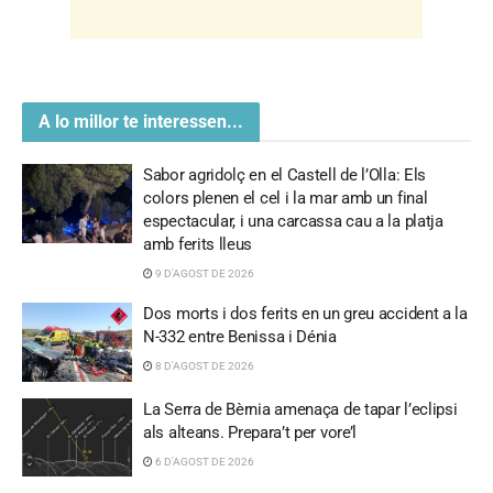
A lo millor te interessen...
Sabor agridolç en el Castell de l’Olla: Els
colors plenen el cel i la mar amb un final
espectacular, i una carcassa cau a la platja
amb ferits lleus
9 D'AGOST DE 2026
Dos morts i dos ferits en un greu accident a la
N-332 entre Benissa i Dénia
8 D'AGOST DE 2026
La Serra de Bèrnia amenaça de tapar l’eclipsi
als alteans. Prepara’t per vore’l
6 D'AGOST DE 2026