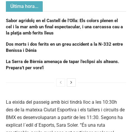
Última hora...
Sabor agridolç en el Castell de l’Olla: Els colors plenen el
cel i la mar amb un final espectacular, i una carcassa cau a
la platja amb ferits lleus
Dos morts i dos ferits en un greu accident a la N-332 entre
Benissa i Dénia
La Serra de Bèrnia amenaça de tapar l’eclipsi als alteans.
Prepara’t per vore’l
La eixida del passeig amb bici tindrà lloc a les 10:30h
des de la mateixa Ciutat Esportiva i els tallers i circuits de
BMX es desenvoluparan a partir de les 11:30. Segons ha
explicat l´edil d´Esports, Sara Soler. “És una ruta