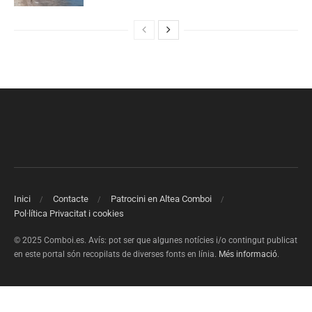
Inici
Contacte
Patrocini en Altea Comboi
Pol·lítica Privacitat i cookies
© 2025 Comboi.es. Avís: pot ser que algunes notícies i/o contingut publicat
en este portal són recopilats de diverses fonts en línia.
Més informació
.