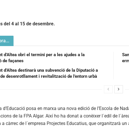
ns del 4 al 15 de desembre.
ra...
 d’Altea obri el termini per a les ajudes a la
San
ió de façanes
t d’Altea destinarà una subvenció de la Diputació a
de desenrotllament i revitalització de l’entorn urbà
a d’Educació posa en marxa una nova edició de l’Escola de Nadal
lacions de la FPA Algar. Així ho ha donat a conèixer l´edil de l´à
à a càrrec de l´empresa Projectes Educatius, que organitzarà un 