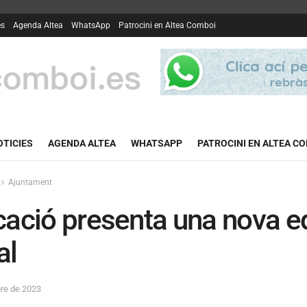
es
Agenda Altea
WhatsApp
Patrocini en Altea Comboi
OTICIES
AGENDA ALTEA
WHATSAPP
PATROCINI EN ALTEA C
Ajuntament
ació presenta una nova ed
al
re de 2023