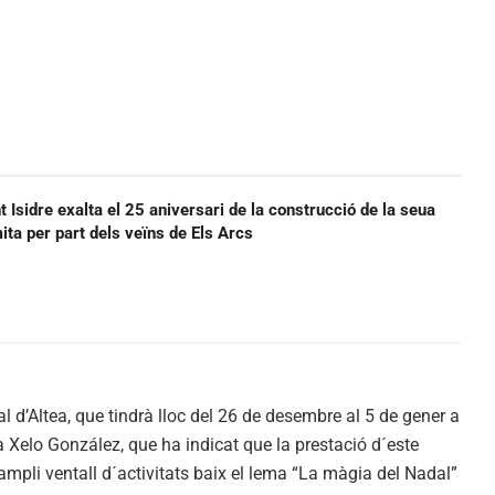
t Isidre exalta el 25 aniversari de la construcció de la seua
ermita per part dels veïns de Els Arcs
 d’Altea, que tindrà lloc del 26 de desembre al 5 de gener a
rea Xelo González, que ha indicat que la prestació d´este
ampli ventall d´activitats baix el lema “La màgia del Nadal”