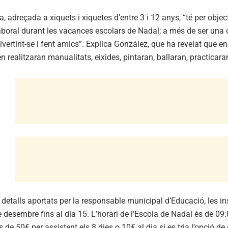
va, adreçada a xiquets i xiquetes d’entre 3 i 12 anys, “té per obje
laboral durant les vacances escolars de Nadal; a més de ser una 
ivertint-se i fent amics”. Explica González, que ha revelat que en 
n realitzaran manualitats, eixides, pintaran, ballaran, practicaran
detalls aportats per la responsable municipal d’Educació, les ins
e desembre fins al dia 15. L’horari de l’Escola de Nadal és de 0
 és de 50€ per assistent els 8 dies o 10€ al dia si es tria l’opció d