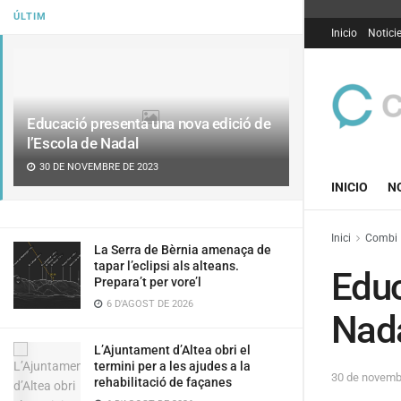
ÚLTIM
Inicio
Notici
Educació presenta una nova edició de
l’Escola de Nadal
30 DE NOVEMBRE DE 2023
INICIO
N
Inici
Combi
La Serra de Bèrnia amenaça de
tapar l’eclipsi als alteans.
Educ
Prepara’t per vore’l
6 D'AGOST DE 2026
Nad
L’Ajuntament d’Altea obri el
termini per a les ajudes a la
30 de novemb
rehabilitació de façanes