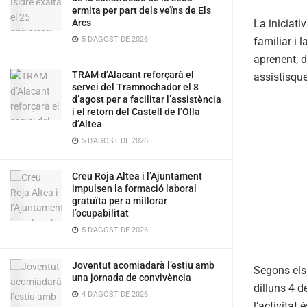
ermita per part dels veïns de Els
La iniciati
Arcs
familiar i 
5 D'AGOST DE 2026
aprenent, d
TRAM d’Alacant reforçarà el
assistisque
servei del Tramnochador el 8
d’agost per a facilitar l’assistència
i el retorn del Castell de l’Olla
d’Altea
5 D'AGOST DE 2026
Creu Roja Altea i l’Ajuntament
impulsen la formació laboral
gratuïta per a millorar
l’ocupabilitat
5 D'AGOST DE 2026
Joventut acomiadarà l’estiu amb
Segons els 
una jornada de convivència
dilluns 4 d
4 D'AGOST DE 2026
l’activitat