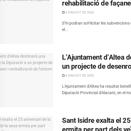
rehabilitació de façan
6 D'AGOST DE 2026
S’hi podran sol•licitar les subvencions
el...
L’Ajuntament d’Altea d
un projecte de desenrot
6 D'AGOST DE 2026
L'Ajuntament d'Altea ha resultat benef
Diputació Provincial d'Alacant, en el ma
Sant Isidre exalta el 2
ermita per part dels ve