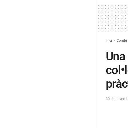
Inici
Combi
Una 
col•
pràc
30 de novemb