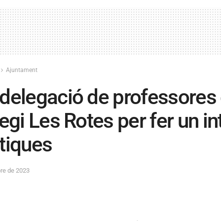
Ajuntament
delegació de professores d
legi Les Rotes per fer un i
tiques
re de 2023