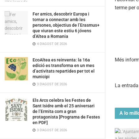
terme per o
Fer amics, descobrir Europa i
tornar a connectar amb les
persones, objectius de l’Erasmus+
que viuran este estiu 6 jóvens
d’Altea a Romania
4 D'AGOST DE 2026
Més inform
EcoAltea es reinventa: la 16a
edició es transforma en un mes
d’activitats repartides per tot el
municipi
3 D'AGOST DE 2026
La entrad
Els Arcs celebra les Festes de
Sant Isidre amb el 25 aniversari
de l’Ermita com a gran
A lo mill
protagonista [Programa de Festes
en PDF]
3 D'AGOST DE 2026