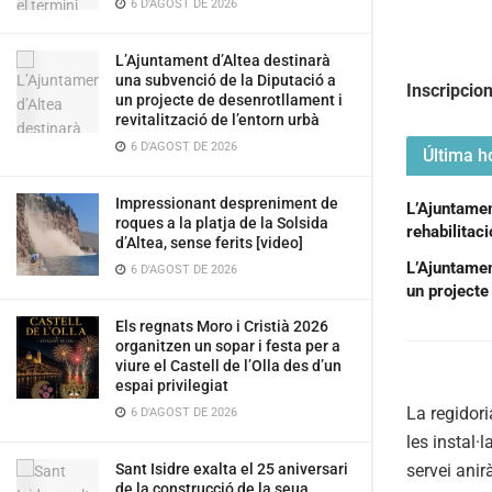
6 D'AGOST DE 2026
L’Ajuntament d’Altea destinarà
una subvenció de la Diputació a
Inscripcio
un projecte de desenrotllament i
revitalització de l’entorn urbà
6 D'AGOST DE 2026
Última ho
Impressionant despreniment de
L’Ajuntament
roques a la platja de la Solsida
rehabilitac
d’Altea, sense ferits [video]
L’Ajuntamen
6 D'AGOST DE 2026
un projecte 
Els regnats Moro i Cristià 2026
organitzen un sopar i festa per a
viure el Castell de l’Olla des d’un
espai privilegiat
La regidori
6 D'AGOST DE 2026
les instal·
servei anir
Sant Isidre exalta el 25 aniversari
de la construcció de la seua