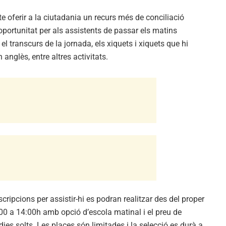
cte oferir a la ciutadania un recurs més de conciliació
oportunitat per als assistents de passar els matins
el transcurs de la jornada, els xiquets i xiquets que hi
 anglès, entre altres activitats.
cripcions per assistir-hi es podran realitzar des del proper
9:00 a 14:00h amb opció d’escola matinal i el preu de
e dies solts. Les places són limitades i la selecció es durà a