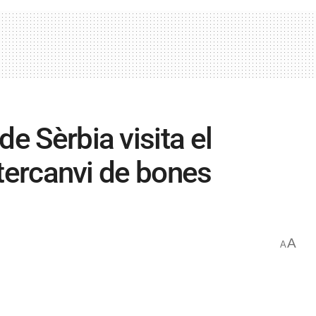
e Sèrbia visita el
ntercanvi de bones
A
A