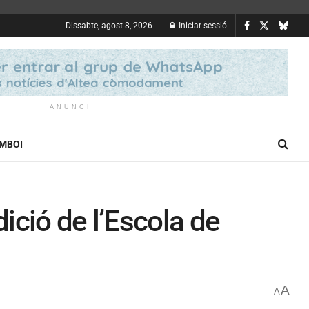
Dissabte, agost 8, 2026
Iniciar sessió
ANUNCI
OMBOI
ició de l’Escola de
A
A