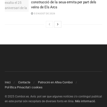
construcció de la seua ermita per part dels
veïns de Els Arcs
5 D'AGOST DE 2026
Inici
Contacte
Patrocini en Altea Comboi
Pol·lítica Privacitat i cookies
© 2025 Comboi.es. Avís: pot ser que algunes notícies i/o contingut publicat
en este portal són recopilats de diverses fonts en línia.
Més informació
.