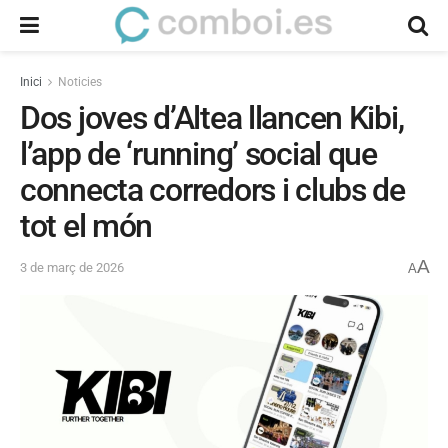
Inici
Noticies
Dos joves d’Altea llancen Kibi,
l’app de ‘running’ social que
connecta corredors i clubs de
tot el món
A
3 de març de 2026
A