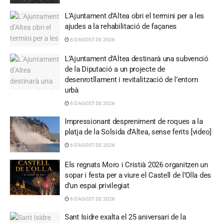
L’Ajuntament d’Altea obri el termini per a les
ajudes a la rehabilitació de façanes
6 D'AGOST DE 2026
L’Ajuntament d’Altea destinarà una subvenció
de la Diputació a un projecte de
desenrotllament i revitalització de l’entorn
urbà
6 D'AGOST DE 2026
Impressionant despreniment de roques a la
platja de la Solsida d’Altea, sense ferits [video]
6 D'AGOST DE 2026
Els regnats Moro i Cristià 2026 organitzen un
sopar i festa per a viure el Castell de l’Olla des
d’un espai privilegiat
6 D'AGOST DE 2026
Sant Isidre exalta el 25 aniversari de la