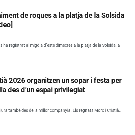
ment de roques a la platja de la Solsida
ideo]
a registrat al migdia d’este dimecres a la platja de la Solsida, a
tià 2026 organitzen un sopar i festa per
lla des d’un espai privilegiat
viurà també des de la millor companyia. Els regnats Moro i Cristià...