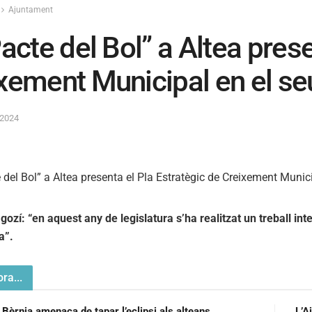
Ajuntament
Pacte del Bol” a Altea pres
xement Municipal en el seu
 2024
ozí: “en aquest any de legislatura s’ha realitzat un treball inte
ia”.
ra...
 Bèrnia amenaça de tapar l’eclipsi als alteans.
L’A