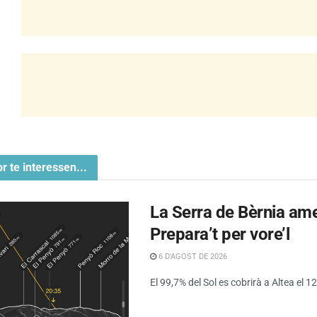
or te interessen...
La Serra de Bèrnia amen
Prepara’t per vore’l
6 D'AGOST DE 2026
El 99,7% del Sol es cobrirà a Altea el 12 