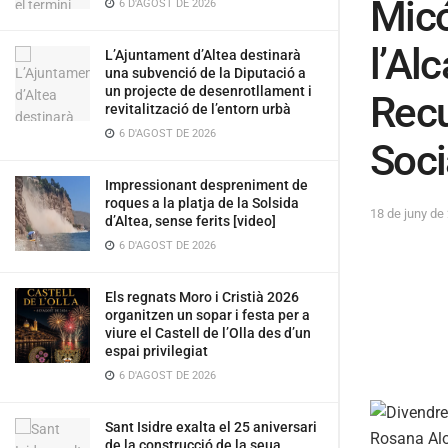
Micó
6 D'AGOST DE 2026
l’Al
L’Ajuntament d’Altea destinarà
una subvenció de la Diputació a
un projecte de desenrotllament i
Recu
revitalització de l’entorn urbà
6 D'AGOST DE 2026
Soci
Impressionant despreniment de
roques a la platja de la Solsida
18 de juny de
d’Altea, sense ferits [video]
6 D'AGOST DE 2026
Els regnats Moro i Cristià 2026
organitzen un sopar i festa per a
viure el Castell de l’Olla des d’un
espai privilegiat
6 D'AGOST DE 2026
Sant Isidre exalta el 25 aniversari
de la construcció de la seua