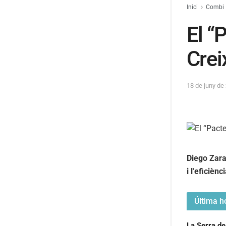
Inici
Combi
El “
Crei
18 de juny de
Diego Zarag
i l’eficiènc
Última ho
La Serra de