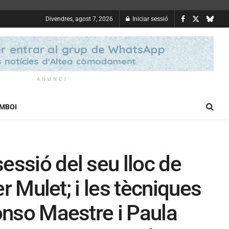
Divendres, agost 7, 2026
Iniciar sessió
ANUNCI
OMBOI
essió del seu lloc de
er Mulet; i les tècniques
onso Maestre i Paula