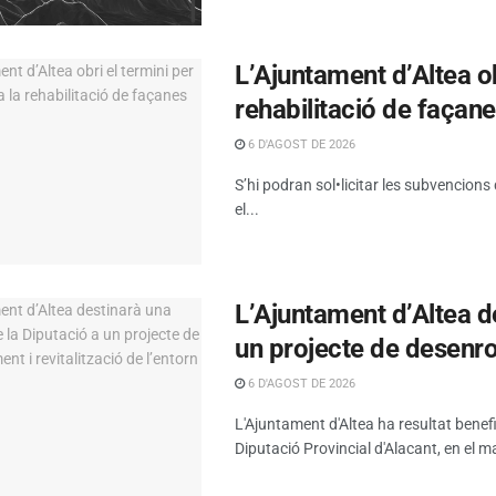
L’Ajuntament d’Altea obr
rehabilitació de façan
6 D'AGOST DE 2026
S’hi podran sol•licitar les subvencions
el...
L’Ajuntament d’Altea d
un projecte de desenrot
6 D'AGOST DE 2026
L'Ajuntament d'Altea ha resultat benef
Diputació Provincial d'Alacant, en el ma