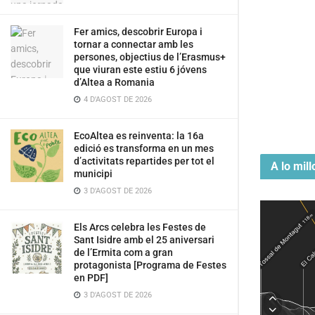
Fer amics, descobrir Europa i
tornar a connectar amb les
persones, objectius de l’Erasmus+
que viuran este estiu 6 jóvens
d’Altea a Romania
4 D'AGOST DE 2026
EcoAltea es reinventa: la 16a
edició es transforma en un mes
d’activitats repartides per tot el
A lo mill
municipi
3 D'AGOST DE 2026
Els Arcs celebra les Festes de
Sant Isidre amb el 25 aniversari
de l’Ermita com a gran
protagonista [Programa de Festes
en PDF]
3 D'AGOST DE 2026