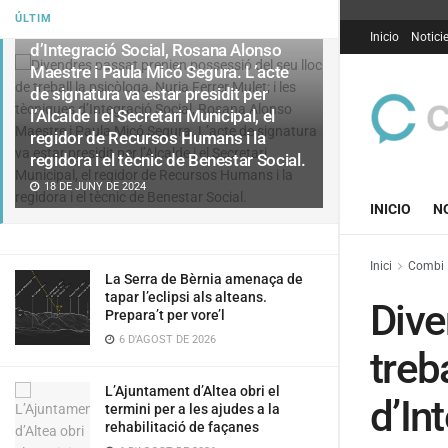
del seu lloc de treball la psicòloga,
ÚLTIM
Nuria Ferrer Mulet; i les tècniques
Inicio
Notici
d’Integració Social, Rosana Alonso
Maestre i Paula Micó Segura. L’acte
de signatura va estar presidit per
l’Alcalde i el Secretari Municipal, el
regidor de Recursos Humans i la
regidora i el tècnic de Benestar Social.
18 DE JUNY DE 2024
INICIO
N
Inici
Combi
La Serra de Bèrnia amenaça de
tapar l’eclipsi als alteans.
Dive
Prepara’t per vore’l
6 D'AGOST DE 2026
treb
L’Ajuntament d’Altea obri el
d’In
termini per a les ajudes a la
rehabilitació de façanes