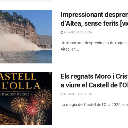
Impressionant despreni
d’Altea, sense ferits [v
6 D'AGOST DE 2026
Un important despreniment de roques s’h
Altea, en...
Els regnats Moro i Cris
a viure el Castell de l’O
6 D'AGOST DE 2026
La màgia del Castell de l’Olla 2026 es 