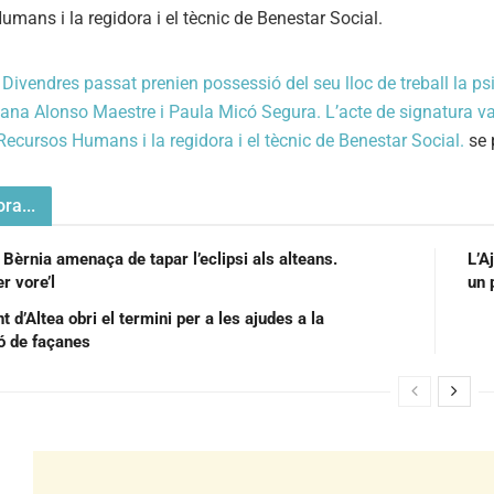
a
Divendres passat prenien possessió del seu lloc de treball la psi
ana Alonso Maestre i Paula Micó Segura. L’acte de signatura va est
Recursos Humans i la regidora i el tècnic de Benestar Social.
se 
ra...
 Bèrnia amenaça de tapar l’eclipsi als alteans.
L’A
r vore’l
un 
 d’Altea obri el termini per a les ajudes a la
ió de façanes