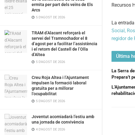
ermita per part dels veïns de Els
Arcs
5 D'AGOST DE 2026
La entrad
Social, Ros
TRAM d’Alacant reforçarà el
regidor de 
servei del Tramnochador el 8
d’agost per a facilitar l’assistència
i el retorn del Castell de l’Olla
d’Altea
Última ho
5 D'AGOST DE 2026
La Serra de
Prepara’t pe
Creu Roja Altea i l’Ajuntament
impulsen la formació laboral
L’Ajuntament
gratuïta per a millorar
rehabilitac
l’ocupabilitat
5 D'AGOST DE 2026
Joventut acomiadarà l’estiu amb
una jornada de convivència
4 D'AGOST DE 2026