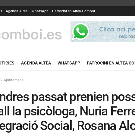
es
Agenda Altea
WhatsApp
Patrocini en Altea Comboi
OTICIES
AGENDA ALTEA
WHATSAPP
PATROCINI EN ALTEA C
Ajuntament
ndres passat prenien poss
all la psicòloga, Nuria Ferr
tegració Social, Rosana Al