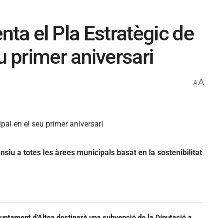
enta el Pla Estratègic de
 primer aniversari
A
A
nsiu a totes les àrees municipals basat en la sostenibilitat
juntament d’Altea destinarà una subvenció de la Diputació a