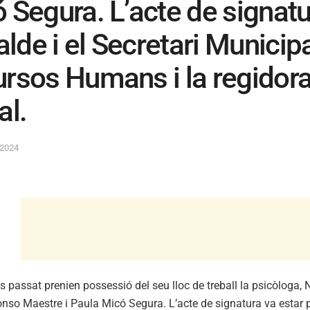
 Segura. L’acte de signatur
calde i el Secretari Municipa
rsos Humans i la regidora 
al.
 2024