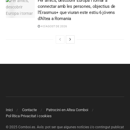
Fer amics, descobrir Europa i tornar a
connectar amb les persones, objectius de
l’Erasmus+ que viuran este estiu 6 jóvens
d’Altea a Romania
4 D'AGOST DE 2026
Inici
Contacte
Patrocini en Altea Comboi
Pol·lítica Privacitat i cookies
© 2025 Comboi.es. Avís: pot ser que algunes notícies i/o contingut publicat