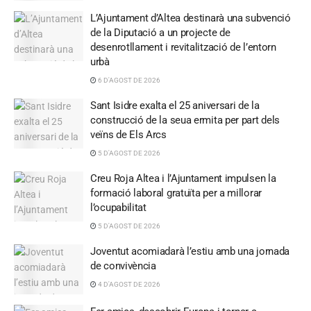
L’Ajuntament d’Altea destinarà una subvenció
de la Diputació a un projecte de
desenrotllament i revitalització de l’entorn
urbà
6 D'AGOST DE 2026
Sant Isidre exalta el 25 aniversari de la
construcció de la seua ermita per part dels
veïns de Els Arcs
5 D'AGOST DE 2026
Creu Roja Altea i l’Ajuntament impulsen la
formació laboral gratuïta per a millorar
l’ocupabilitat
5 D'AGOST DE 2026
Joventut acomiadarà l’estiu amb una jornada
de convivència
4 D'AGOST DE 2026