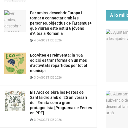
Fer amics, descobrir Europa i
A lo mill
tornar a connectar amb les
persones, objectius de l’Erasmus+
que viuran este estiu 6 jóvens
d’Altea a Romania
4 D'AGOST DE 2026
EcoAltea es reinventa: la 16a
edició es transforma en un mes
d’activitats repartides per tot el
municipi
3 D'AGOST DE 2026
Els Arcs celebra les Festes de
Sant Isidre amb el 25 aniversari
de l’Ermita com a gran
protagonista [Programa de Festes
en PDF]
3 D'AGOST DE 2026