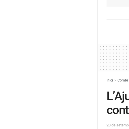
Inici
Combi
L’Aj
cont
20 de setemb