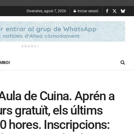
Divendres, agost 7, 2026
Iniciar sessió
ANUNCI
OMBOI
’Aula de Cuina. Aprén a
rs gratuït, els últims
0 hores. Inscripcions: