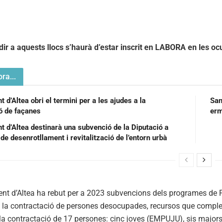
dir a aquests llocs s’haurà d’estar inscrit en LABORA en les oc
ra...
 d’Altea obri el termini per a les ajudes a la
San
ió de façanes
t d’Altea destinarà una subvenció de la Diputació a
de desenrotllament i revitalització de l’entorn urbà
ent d’Altea ha rebut per a 2023 subvencions dels programes d
a la contractació de persones desocupades, recursos que compl
la contractació de 17 persones: cinc joves (EMPUJU), sis majo