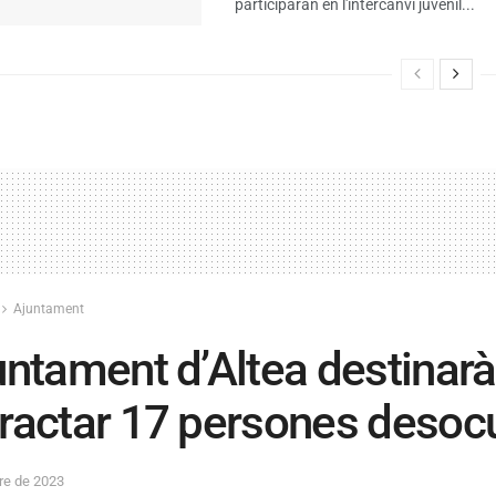
participaran en l'intercanvi juvenil...
Ajuntament
untament d’Altea destinar
ractar 17 persones deso
re de 2023