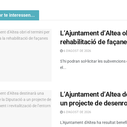
or te interessen...
L’Ajuntament d’Altea obr
rehabilitació de façan
6 D'AGOST DE 2026
S’hi podran sol•licitar les subvencions
el...
L’Ajuntament d’Altea d
un projecte de desenrot
6 D'AGOST DE 2026
L'Ajuntament d'Altea ha resultat benef