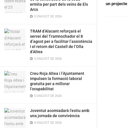
un projecte 
ermita per part dels veïns de Els
Arcs
5 D'AGOST DE 2026
TRAM d’Alacant reforçarà el
servei del Tramnochador el 8
d’agost per a facilitar l’assistència
i el retorn del Castell de l’Olla
d’Altea
5 D'AGOST DE 2026
Creu Roja Altea i l’Ajuntament
impulsen la formació laboral
gratuïta per a millorar
l’ocupabilitat
5 D'AGOST DE 2026
Joventut acomiadarà l’estiu amb
una jornada de convivència
4 D'AGOST DE 2026