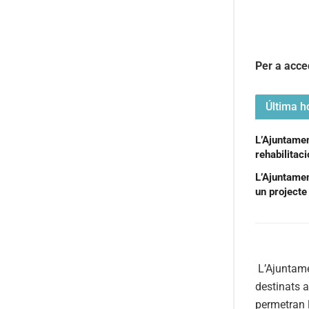
Per a acce
Última ho
L’Ajuntament
rehabilitac
L’Ajuntamen
un projecte 
L’Ajuntam
destinats 
permetran 