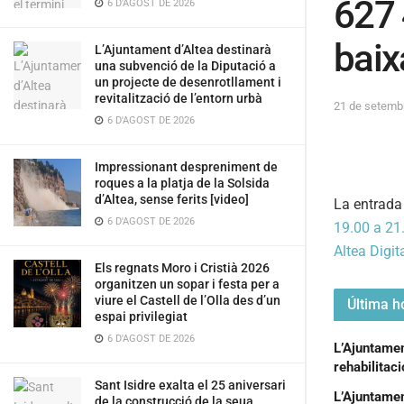
627 
6 D'AGOST DE 2026
baix
L’Ajuntament d’Altea destinarà
una subvenció de la Diputació a
un projecte de desenrotllament i
revitalització de l’entorn urbà
21 de setemb
6 D'AGOST DE 2026
Impressionant despreniment de
roques a la platja de la Solsida
d’Altea, sense ferits [video]
La entrad
6 D'AGOST DE 2026
19.00 a 21
Altea Digit
Els regnats Moro i Cristià 2026
organitzen un sopar i festa per a
viure el Castell de l’Olla des d’un
Última ho
espai privilegiat
6 D'AGOST DE 2026
L’Ajuntament
rehabilitac
Sant Isidre exalta el 25 aniversari
L’Ajuntamen
de la construcció de la seua