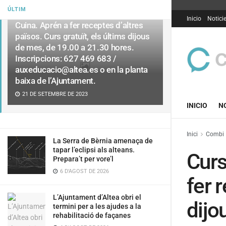
ÚLTIM
Curs de cuina internacional a l’Aula de
Inicio
Notici
Cuina. Aprén a fer receptes d’altres
països. Curs gratuït, els últims dijous
de mes, de 19.00 a 21.30 hores.
Inscripcions: 627 469 683 /
auxeducacio@altea.es
o en la planta
baixa de l’Ajuntament.
21 DE SETEMBRE DE 2023
INICIO
N
Inici
Combi
La Serra de Bèrnia amenaça de
tapar l’eclipsi als alteans.
Curs
Prepara’t per vore’l
6 D'AGOST DE 2026
fer 
L’Ajuntament d’Altea obri el
dijo
termini per a les ajudes a la
rehabilitació de façanes