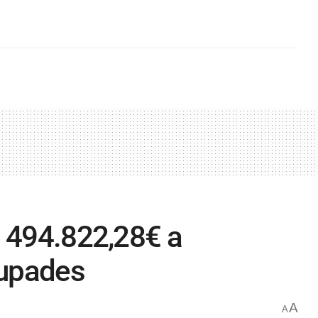
à 494.822,28€ a
cupades
A
A