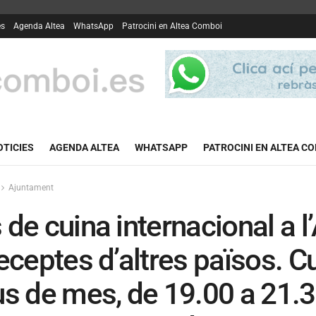
es
Agenda Altea
WhatsApp
Patrocini en Altea Comboi
OTICIES
AGENDA ALTEA
WHATSAPP
PATROCINI EN ALTEA C
Ajuntament
 de cuina internacional a l
receptes d’altres països. Cu
us de mes, de 19.00 a 21.3