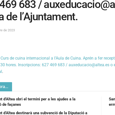
469 683 /
auxeducacio@al
a de l’Ajuntament.
re de 2023
a
Curs de cuina internacional a l’Aula de Cuina. Aprén a fer recepte
.30 hores. Inscripcions: 627 469 683 /
auxeducacio@altea.es
o e
al
.
ra...
 d’Altea obri el termini per a les ajudes a la
San
ió de façanes
t d’Altea destinarà una subvenció de la Diputació a