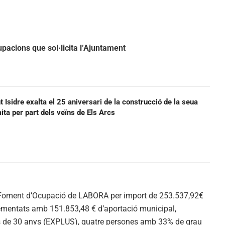
upacions que sol·licita l’Ajuntament
t Isidre exalta el 25 aniversari de la construcció de la seua
ermita per part dels veïns de Els Arcs
e Foment d’Ocupació de LABORA per import de 253.537,92€
ementats amb 151.853,48 € d’aportació municipal,
rs de 30 anys (EXPLUS), quatre persones amb 33% de grau