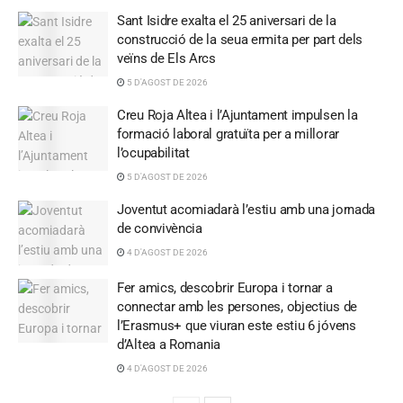
Sant Isidre exalta el 25 aniversari de la
construcció de la seua ermita per part dels
veïns de Els Arcs
5 D'AGOST DE 2026
Creu Roja Altea i l’Ajuntament impulsen la
formació laboral gratuïta per a millorar
l’ocupabilitat
5 D'AGOST DE 2026
Joventut acomiadarà l’estiu amb una jornada
de convivència
4 D'AGOST DE 2026
Fer amics, descobrir Europa i tornar a
connectar amb les persones, objectius de
l’Erasmus+ que viuran este estiu 6 jóvens
d’Altea a Romania
4 D'AGOST DE 2026