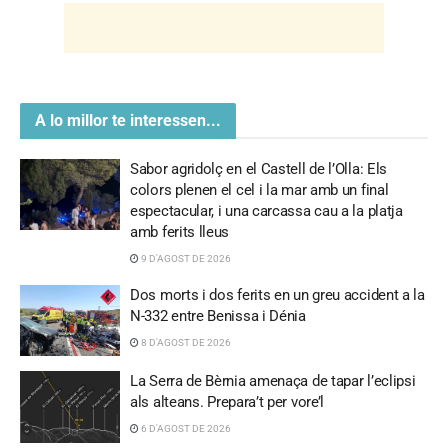
A lo millor te interessen...
Sabor agridolç en el Castell de l’Olla: Els
colors plenen el cel i la mar amb un final
espectacular, i una carcassa cau a la platja
amb ferits lleus
9 D'AGOST DE 2026
Dos morts i dos ferits en un greu accident a la
N-332 entre Benissa i Dénia
8 D'AGOST DE 2026
La Serra de Bèrnia amenaça de tapar l’eclipsi
als alteans. Prepara’t per vore’l
6 D'AGOST DE 2026