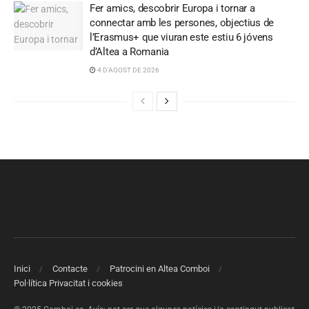
Fer amics, descobrir Europa i tornar a
connectar amb les persones, objectius de
l’Erasmus+ que viuran este estiu 6 jóvens
d’Altea a Romania
4 D'AGOST DE 2026
Inici
Contacte
Patrocini en Altea Comboi
Pol·lítica Privacitat i cookies