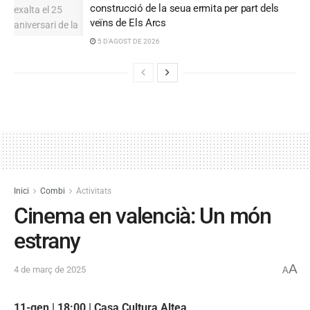
construcció de la seua ermita per part dels
veïns de Els Arcs
5 D'AGOST DE 2026
Inici
Combi
Activitats
Cinema en valencià: Un món
estrany
A
4 de març de 2025
A
11-gen | 18:00 | Casa Cultura Altea