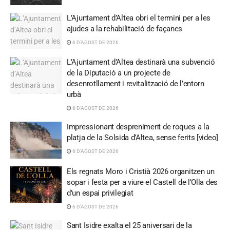
L’Ajuntament d’Altea obri el termini per a les
ajudes a la rehabilitació de façanes
6 D'AGOST DE 2026
L’Ajuntament d’Altea destinarà una subvenció
de la Diputació a un projecte de
desenrotllament i revitalització de l’entorn
urbà
6 D'AGOST DE 2026
Impressionant despreniment de roques a la
platja de la Solsida d’Altea, sense ferits [video]
6 D'AGOST DE 2026
Els regnats Moro i Cristià 2026 organitzen un
sopar i festa per a viure el Castell de l’Olla des
d’un espai privilegiat
6 D'AGOST DE 2026
Sant Isidre exalta el 25 aniversari de la