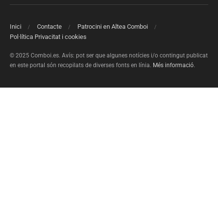
Inici
Contacte
Patrocini en Altea Comboi
Pol·lítica Privacitat i cookies
© 2025 Comboi.es. Avís: pot ser que algunes notícies i/o contingut publicat
en este portal són recopilats de diverses fonts en línia.
Més informació
.