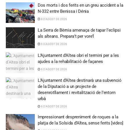
Dos morts i dos ferits en un greu accident a la
N-332 entre Benissa i Dénia
8 D'AGOST DE 2026
La Serra de Bèrnia amenaça de tapar l’eclipsi
als alteans. Prepara’t per vore’l
6 D'AGOST DE 2026
L’Ajuntament d’Altea obri el termini per a les
ajudes a la rehabilitació de façanes
6 D'AGOST DE 2026
L’Ajuntament d’Altea destinarà una subvenció
de la Diputació a un projecte de
desenrotllament i revitalització de l’entorn
urbà
6 D'AGOST DE 2026
Impressionant despreniment de roques a la
platja de la Solsida d’Altea, sense ferits [video]