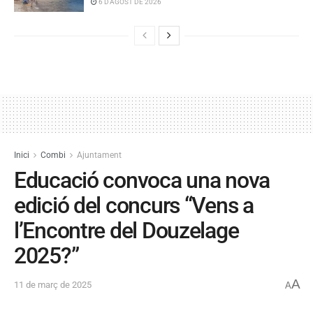
6 D'AGOST DE 2026
Inici
Combi
Ajuntament
Educació convoca una nova
edició del concurs “Vens a
l’Encontre del Douzelage
2025?”
A
11 de març de 2025
A