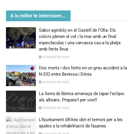
A lo millor te interessen...
Sabor agridolç en el Castell de l’Olla: Els
colors plenen el cel i la mar amb un final
espectacular, i una carcassa cau a la platja
amb ferits lleus
9 D'AGOST DE 2026
Dos morts i dos ferits en un greu accident a la
N-332 entre Benissa i Dénia
8 D'AGOST DE 2026
La Serra de Bèrnia amenaça de tapar l’eclipsi
als alteans. Prepara’t per vore’l
6 D'AGOST DE 2026
L’Ajuntament d’Altea obri el termini per a les
ajudes a la rehabilitació de façanes
6 D'AGOST DE 2026