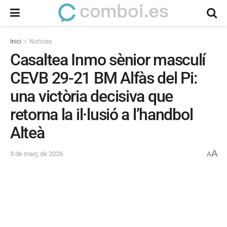
Inici
Noticies
Casaltea Inmo sènior masculí
CEVB 29-21 BM Alfàs del Pi:
una victòria decisiva que
retorna la il·lusió a l’handbol
Alteà
A
3 de març de 2026
A