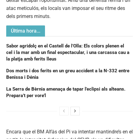
deixar escapar l’oportunitat. Amb una defensa ferma i un
atac meticulós, els locals van imposar el seu ritme des
dels primers minuts.
Última hora...
Sabor agridolç en el Castell de l’Olla: Els colors plenen el
cel i la mar amb un final espectacular, i una carcassa cau a
la platja amb ferits lleus
Dos morts i dos ferits en un greu accident a la N-332 entre
Benissa i Dénia
La Serra de Bèrnia amenaça de tapar l’eclipsi als alteans.
Prepara’t per vore’l
Encara que el BM Alfàs del Pi va intentar mantindre’s en el