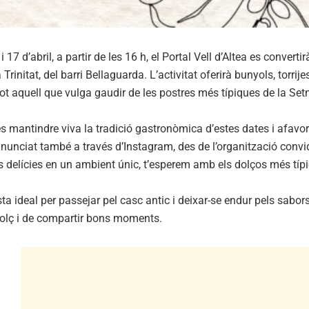
i 17 d’abril, a partir de les 16 h, el Portal Vell d’Altea es convert
Trinitat, del barri Bellaguarda. L’activitat oferirà bunyols, torri
 tot aquell que vulga gaudir de les postres més típiques de la Se
és mantindre viva la tradició gastronòmica d’estes dates i afavor
unciat també a través d’Instagram, des de l’organització convide
s delícies en un ambient únic, t’esperem amb els dolços més típi
a ideal per passejar pel casc antic i deixar-se endur pels sabo
olç i de compartir bons moments.