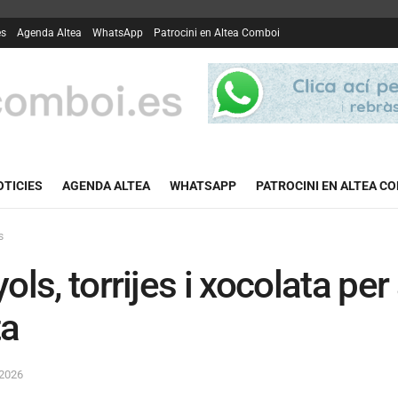
es
Agenda Altea
WhatsApp
Patrocini en Altea Comboi
OTICIES
AGENDA ALTEA
WHATSAPP
PATROCINI EN ALTEA C
s
ols, torrijes i xocolata pe
ta
 2026