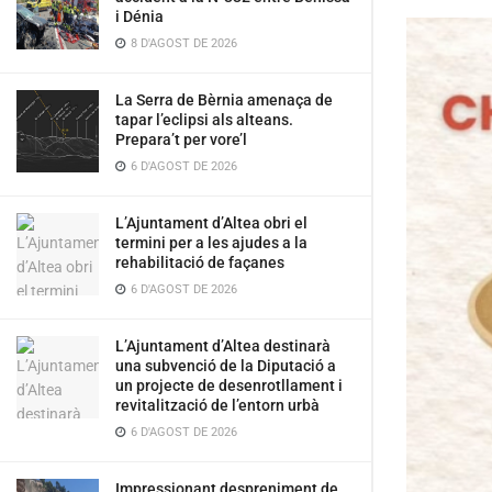
i Dénia
8 D'AGOST DE 2026
La Serra de Bèrnia amenaça de
tapar l’eclipsi als alteans.
Prepara’t per vore’l
6 D'AGOST DE 2026
L’Ajuntament d’Altea obri el
termini per a les ajudes a la
rehabilitació de façanes
6 D'AGOST DE 2026
L’Ajuntament d’Altea destinarà
una subvenció de la Diputació a
un projecte de desenrotllament i
revitalització de l’entorn urbà
6 D'AGOST DE 2026
Impressionant despreniment de