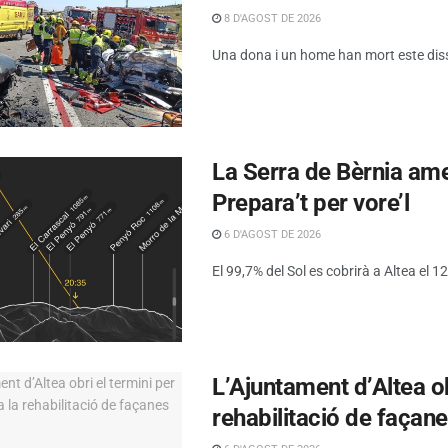
8 D'AGOST DE 2026
Una dona i un home han mort este dissa
La Serra de Bèrnia amen
Prepara’t per vore’l
6 D'AGOST DE 2026
El 99,7% del Sol es cobrirà a Altea el 12 
L’Ajuntament d’Altea obr
rehabilitació de façan