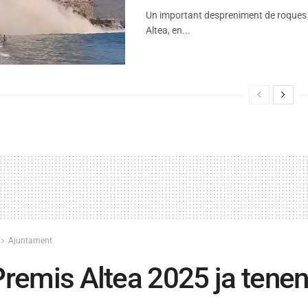
Un important despreniment de roques s’h
Altea, en...
Ajuntament
Premis Altea 2025 ja tenen 