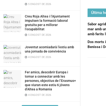
5 D'AGOST DE 2026
Última ho
Creu Roja Altea i l’Ajuntament
impulsen la formació laboral
Sabor agrido
gratuïta per a millorar
mar amb un 
l’ocupabilitat
amb ferits 
5 D'AGOST DE 2026
Dos morts i
Benissa i D
Joventut acomiadarà l’estiu amb
una jornada de convivència
4 D'AGOST DE 2026
Fer amics, descobrir Europa i
tornar a connectar amb les
persones, objectius de l’Erasmus+
que viuran este estiu 6 jóvens
d’Altea a Romania
4 D'AGOST DE 2026