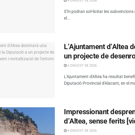
6 D'AGOST DE 2026
S’hi podran sol•licitar les subvencions
el...
L’Ajuntament d’Altea d
un projecte de desenrot
6 D'AGOST DE 2026
L'Ajuntament d'Altea ha resultat benef
Diputació Provincial d'Alacant, en el ma
Impressionant despreni
d’Altea, sense ferits [v
6 D'AGOST DE 2026