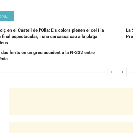
ra...
lç en el Castell de l’Olla: Els colors plenen el cel i la
La 
final espectacular, i una carcassa cau a la platja
Pre
lleus
 dos ferits en un greu accident a la N-332 entre
énia