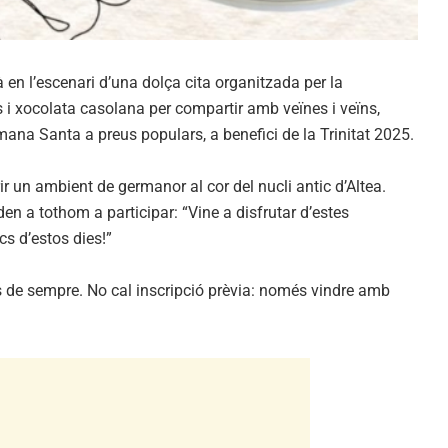
irà en l’escenari d’una dolça cita organitzada per la
jes i xocolata casolana per compartir amb veïnes i veïns,
tmana Santa a preus populars, a benefici de la Trinitat 2025.
ir un ambient de germanor al cor del nucli antic d’Altea.
n a tothom a participar: “Vine a disfrutar d’estes
cs d’estos dies!”
rs de sempre. No cal inscripció prèvia: només vindre amb