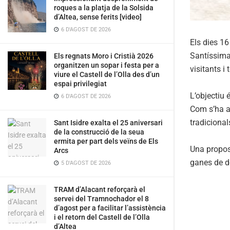
roques a la platja de la Solsida
d’Altea, sense ferits [video]
6 D'AGOST DE 2026
Els dies 16 
Santíssima 
Els regnats Moro i Cristià 2026
organitzen un sopar i festa per a
visitants i
viure el Castell de l’Olla des d’un
espai privilegiat
L’objectiu 
6 D'AGOST DE 2026
Com s’ha an
tradicional
Sant Isidre exalta el 25 aniversari
de la construcció de la seua
ermita per part dels veïns de Els
Una propost
Arcs
ganes de d
5 D'AGOST DE 2026
TRAM d’Alacant reforçarà el
servei del Tramnochador el 8
d’agost per a facilitar l’assistència
i el retorn del Castell de l’Olla
d’Altea