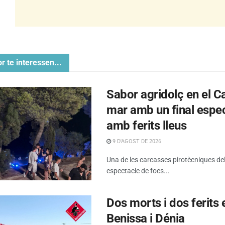
or te interessen...
Sabor agridolç en el Cas
mar amb un final espect
amb ferits lleus
9 D'AGOST DE 2026
Una de les carcasses pirotècniques del 
espectacle de focs...
Dos morts i dos ferits 
Benissa i Dénia