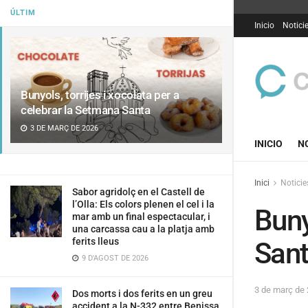
ÚLTIM
Inicio
Notici
Bunyols, torrijes i xocolata per a
celebrar la Setmana Santa
3 DE MARÇ DE 2026
INICIO
N
Inici
Noticie
Sabor agridolç en el Castell de
l’Olla: Els colors plenen el cel i la
Buny
mar amb un final espectacular, i
una carcassa cau a la platja amb
ferits lleus
San
9 D'AGOST DE 2026
3 de març de
Dos morts i dos ferits en un greu
accident a la N-332 entre Benissa