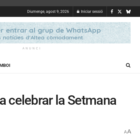
Diumenge, agost 9, 2026
Iniciar sessió
ANUNCI
OMBOI
r a celebrar la Setmana
A
A