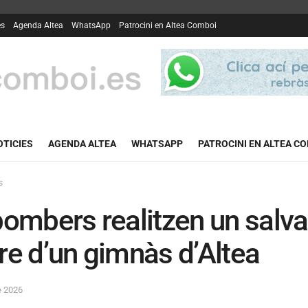
es
Agenda Altea
WhatsApp
Patrocini en Altea Comboi
OTICIES
AGENDA ALTEA
WHATSAPP
PATROCINI EN ALTEA C
s
bombers realitzen un sal
re d’un gimnàs d’Altea
e 2026