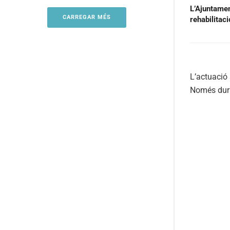
L’Ajuntament
CARREGAR MÉS
rehabilitac
L’actuació 
Només duran