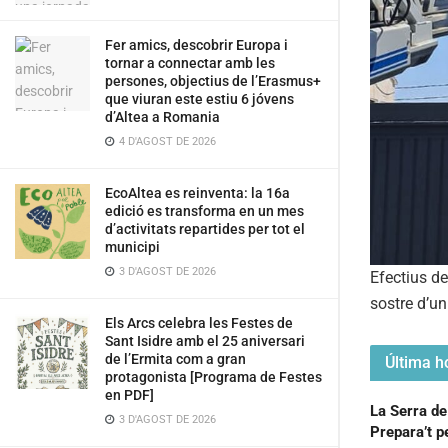
Fer amics, descobrir Europa i
tornar a connectar amb les
persones, objectius de l’Erasmus+
que viuran este estiu 6 jóvens
d’Altea a Romania
4 D'AGOST DE 2026
EcoAltea es reinventa: la 16a
edició es transforma en un mes
d’activitats repartides per tot el
municipi
3 D'AGOST DE 2026
Efectius de
sostre d’un
Els Arcs celebra les Festes de
Sant Isidre amb el 25 aniversari
de l’Ermita com a gran
Última ho
protagonista [Programa de Festes
en PDF]
La Serra de
3 D'AGOST DE 2026
Prepara’t pe