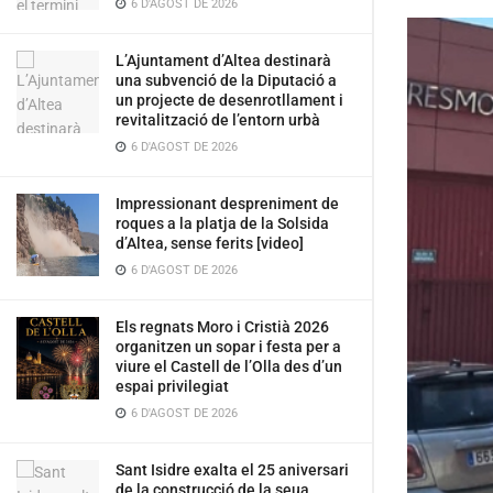
6 D'AGOST DE 2026
L’Ajuntament d’Altea destinarà
una subvenció de la Diputació a
un projecte de desenrotllament i
revitalització de l’entorn urbà
6 D'AGOST DE 2026
Impressionant despreniment de
roques a la platja de la Solsida
d’Altea, sense ferits [video]
6 D'AGOST DE 2026
Els regnats Moro i Cristià 2026
organitzen un sopar i festa per a
viure el Castell de l’Olla des d’un
espai privilegiat
6 D'AGOST DE 2026
Sant Isidre exalta el 25 aniversari
de la construcció de la seua