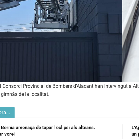
l Consorci Provincial de Bombers d’Alacant han intervingut a Al
 gimnàs de la localitat.
ra...
 Bèrnia amenaça de tapar l’eclipsi als alteans.
L’A
r vore’l
un 