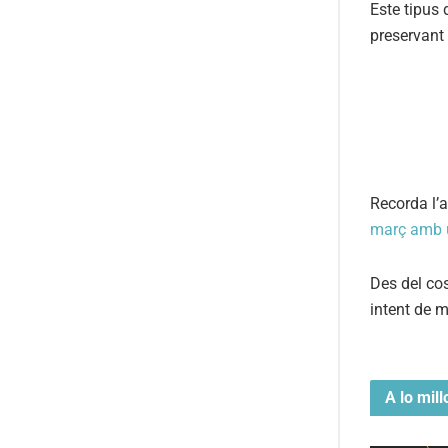
Este tipus 
preservant 
Recorda l’a
març amb u
Des del co
intent de m
A lo mill