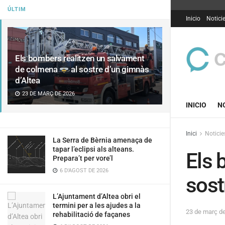
ÚLTIM
Inicio
Notici
Els bombers realitzen un salvament
de colmena
al sostre d’un gimnàs
d’Altea
23 DE MARÇ DE 2026
INICIO
N
Inici
Noticie
La Serra de Bèrnia amenaça de
tapar l’eclipsi als alteans.
Els 
Prepara’t per vore’l
6 D'AGOST DE 2026
sost
L’Ajuntament d’Altea obri el
termini per a les ajudes a la
23 de març d
rehabilitació de façanes