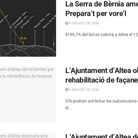
La Serra de Bèrnia amen
Prepara’t per vore’l
6 D'AGOST DE 2026
El 99,7% del Sol es cobrirà a Altea el 12 
L’Ajuntament d’Altea obr
rehabilitació de façan
6 D'AGOST DE 2026
S’hi podran sol•licitar les subvencions
el...
L’Ajuntament d’Altea d