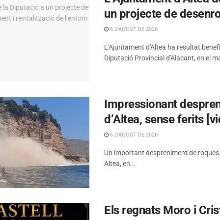
un projecte de desenrot
6 D'AGOST DE 2026
L'Ajuntament d'Altea ha resultat benef
Diputació Provincial d'Alacant, en el ma
Impressionant despreni
d’Altea, sense ferits [v
6 D'AGOST DE 2026
Un important despreniment de roques s’h
Altea, en...
Els regnats Moro i Cris