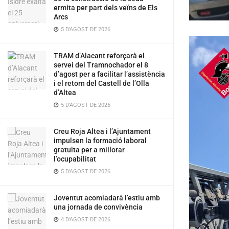
ermita per part dels veïns de Els
Arcs
5 D'AGOST DE 2026
TRAM d’Alacant reforçarà el
servei del Tramnochador el 8
d’agost per a facilitar l’assistència
i el retorn del Castell de l’Olla
d’Altea
5 D'AGOST DE 2026
Creu Roja Altea i l’Ajuntament
impulsen la formació laboral
gratuïta per a millorar
l’ocupabilitat
5 D'AGOST DE 2026
Joventut acomiadarà l’estiu amb
una jornada de convivència
4 D'AGOST DE 2026