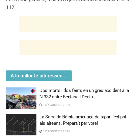
112.
A lo millor te interessen...
Dos morts i dos ferits en un greu accident a la
N-332 entre Benissa i Dénia
8 D'AGOST DE 2026
La Serra de Bèrnia amenaça de tapar l’eclipsi
als alteans. Prepara’t per vore’l
6 D'AGOST DE 2026