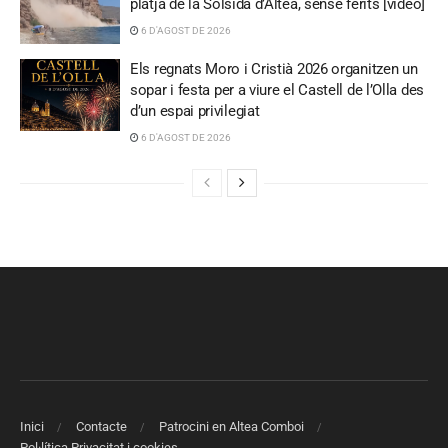
platja de la Solsida d’Altea, sense ferits [video]
6 D'AGOST DE 2026
Els regnats Moro i Cristià 2026 organitzen un
sopar i festa per a viure el Castell de l’Olla des
d’un espai privilegiat
6 D'AGOST DE 2026
Inici
Contacte
Patrocini en Altea Comboi
Pol·lítica Privacitat i cookies