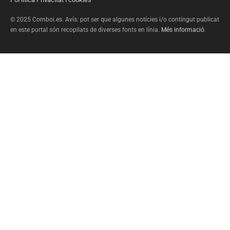
© 2025 Comboi.es. Avís: pot ser que algunes notícies i/o contingut publicat
en este portal són recopilats de diverses fonts en línia.
Més informació
.