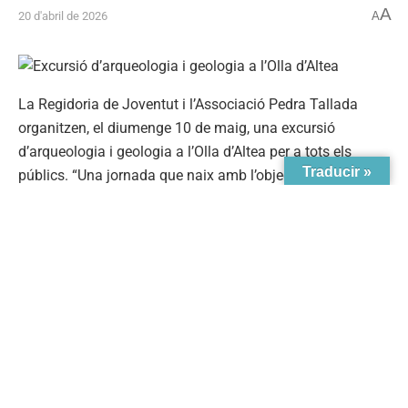
A
20 d'abril de 2026
A
La Regidoria de Joventut i l’Associació Pedra Tallada
organitzen, el diumenge 10 de maig, una excursió
d’arqueologia i geologia a l’Olla d’Altea per a tots els
Traducir »
públics. “Una jornada que naix amb l’objectiu d’acostar el
públic al patrimoni arqueològic i geològic de l’entorn”; ha
explicat l’edil d’àrea, Germán Manjón.
Última hora...
La Serra de Bèrnia amenaça de tapar l’eclipsi als alteans.
Prepara’t per vore’l
L’Ajuntament d’Altea obri el termini per a les ajudes a la
rehabilitació de façanes