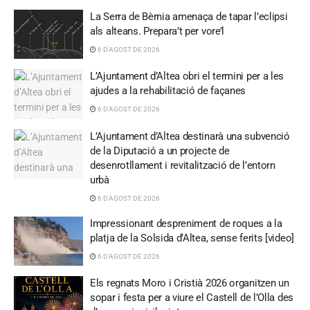
La Serra de Bèrnia amenaça de tapar l’eclipsi
als alteans. Prepara’t per vore’l
6 D'AGOST DE 2026
L’Ajuntament d’Altea obri el termini per a les
ajudes a la rehabilitació de façanes
6 D'AGOST DE 2026
L’Ajuntament d’Altea destinarà una subvenció
de la Diputació a un projecte de
desenrotllament i revitalització de l’entorn
urbà
6 D'AGOST DE 2026
Impressionant despreniment de roques a la
platja de la Solsida d’Altea, sense ferits [video]
6 D'AGOST DE 2026
Els regnats Moro i Cristià 2026 organitzen un
sopar i festa per a viure el Castell de l’Olla des