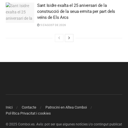
Sant Isidre exalta el 25 aniversari de la
construcció de la seua ermita per part dels
veïns de Els Arcs
5 D'AGOST DE 2026
Inici
Contacte
Patrocini en Altea Comboi
Pol·lítica Privacitat i cookies
© 2025 Comboi.es. Avís: pot ser que algunes notícies i/o contingut publicat