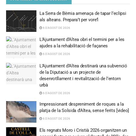
La Serra de Bèrnia amenaça de tapar l’eclipsi
als alteans. Prepara’t per vore’l
6 D'AGOST DE 2026
L’Ajuntament d’Altea obri el termini per a les
ajudes a la rehabilitació de façanes
6 D'AGOST DE 2026
L’Ajuntament d’Altea destinarà una subvenció
de la Diputació a un projecte de
desenrotllament i revitalització de l’entorn
urbà
6 D'AGOST DE 2026
Impressionant despreniment de roques a la
platja de la Solsida d’Altea, sense ferits [video]
6 D'AGOST DE 2026
Els regnats Moro i Cristià 2026 organitzen un