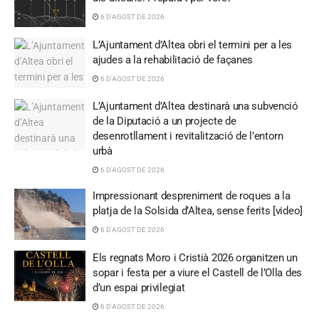
6 D'AGOST DE 2026
L’Ajuntament d’Altea obri el termini per a les
ajudes a la rehabilitació de façanes
6 D'AGOST DE 2026
L’Ajuntament d’Altea destinarà una subvenció
de la Diputació a un projecte de
desenrotllament i revitalització de l’entorn
urbà
6 D'AGOST DE 2026
Impressionant despreniment de roques a la
platja de la Solsida d’Altea, sense ferits [video]
6 D'AGOST DE 2026
Els regnats Moro i Cristià 2026 organitzen un
sopar i festa per a viure el Castell de l’Olla des
d’un espai privilegiat
6 D'AGOST DE 2026