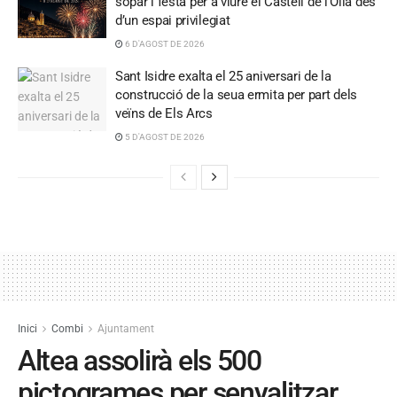
sopar i festa per a viure el Castell de l’Olla des
d’un espai privilegiat
6 D'AGOST DE 2026
Sant Isidre exalta el 25 aniversari de la
construcció de la seua ermita per part dels
veïns de Els Arcs
5 D'AGOST DE 2026
Inici
Combi
Ajuntament
Altea assolirà els 500
pictogrames per senyalitzar