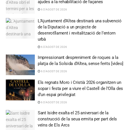
ajudes a la rehabilitació de façanes
6 D'AGOST DE 2026
L’Ajuntament d’Altea destinarà una subvenció
de la Diputació a un projecte de
desenrotllament i revitalització de l’entorn
urbà
6 D'AGOST DE 2026
Impressionant despreniment de roques a la
platja de la Solsida d’Altea, sense ferits [video]
6 D'AGOST DE 2026
Els regnats Moro i Cristià 2026 organitzen un
sopar i festa per a viure el Castell de l’Olla des
d’un espai privilegiat
6 D'AGOST DE 2026
Sant Isidre exalta el 25 aniversari de la
construcció de la seua ermita per part dels
veïns de Els Arcs