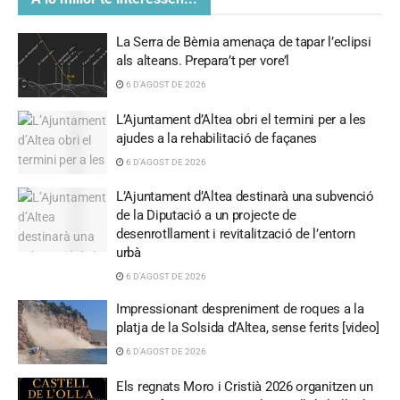
La Serra de Bèrnia amenaça de tapar l’eclipsi
als alteans. Prepara’t per vore’l
6 D'AGOST DE 2026
L’Ajuntament d’Altea obri el termini per a les
ajudes a la rehabilitació de façanes
6 D'AGOST DE 2026
L’Ajuntament d’Altea destinarà una subvenció
de la Diputació a un projecte de
desenrotllament i revitalització de l’entorn
urbà
6 D'AGOST DE 2026
Impressionant despreniment de roques a la
platja de la Solsida d’Altea, sense ferits [video]
6 D'AGOST DE 2026
Els regnats Moro i Cristià 2026 organitzen un