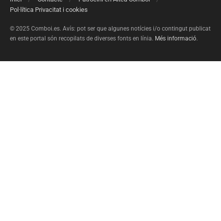
Pol·lítica Privacitat i cookies
© 2025 Comboi.es. Avís: pot ser que algunes notícies i/o contingut publicat
en este portal són recopilats de diverses fonts en línia.
Més informació
.