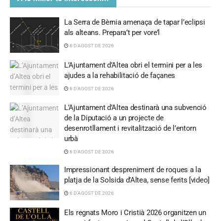
La Serra de Bèrnia amenaça de tapar l’eclipsi
als alteans. Prepara’t per vore’l
6 D'AGOST DE 2026
L’Ajuntament d’Altea obri el termini per a les
ajudes a la rehabilitació de façanes
6 D'AGOST DE 2026
L’Ajuntament d’Altea destinarà una subvenció
de la Diputació a un projecte de
desenrotllament i revitalització de l’entorn
urbà
6 D'AGOST DE 2026
Impressionant despreniment de roques a la
platja de la Solsida d’Altea, sense ferits [video]
6 D'AGOST DE 2026
Els regnats Moro i Cristià 2026 organitzen un