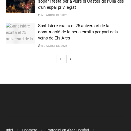
sopar i festa per a viure el Castell de l’Olla des
d’un espai privilegiat
6 D'AGOST DE 2026
Sant Isidre exalta el 25 aniversari de la
construcció de la seua ermita per part dels
veïns de Els Arcs
5 D'AGOST DE 2026
Inici
Contacte
Patrocini en Altea Comboi