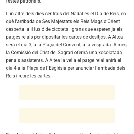
festes patronals.
I un altre dels dies centrals del Nadal és el Dia de Reis, en
què l’arribada de Ses Majestats els Reis Mags d’Orient
desperta la il·lusió de xicotets i grans que esperen ja els
patges reials per dipositar les cartes de desitjos. A Altea
serà el dia 3, a la Plaça del Convent, a la vesprada. A més,
la Comissió del Crist del Sagrari oferirà una xocolatada
per als assistents. A Altea la vella el patge reial anirà el
dia 4 a la Plaça de l´Església per anunciar l´arribada dels
Reis i rebre les cartes.