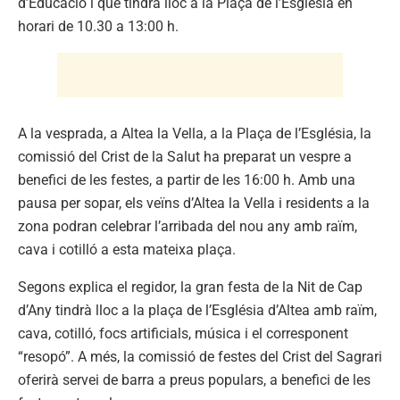
d’Educació i que tindrà lloc a la Plaça de l’Església en
horari de 10.30 a 13:00 h.
A la vesprada, a Altea la Vella, a la Plaça de l’Església, la
comissió del Crist de la Salut ha preparat un vespre a
benefici de les festes, a partir de les 16:00 h. Amb una
pausa per sopar, els veïns d’Altea la Vella i residents a la
zona podran celebrar l’arribada del nou any amb raïm,
cava i cotilló a esta mateixa plaça.
Segons explica el regidor, la gran festa de la Nit de Cap
d’Any tindrà lloc a la plaça de l’Església d’Altea amb raïm,
cava, cotilló, focs artificials, música i el corresponent
“resopó”. A més, la comissió de festes del Crist del Sagrari
oferirà servei de barra a preus populars, a benefici de les