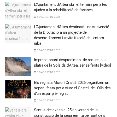
L’Ajuntament d’Altea obri el termini per a les
ajudes a la rehabilitació de façanes
6 D'AGOST DE 2026
L’Ajuntament d’Altea destinarà una subvenció
de la Diputació a un projecte de
desenrotllament i revitalització de l’entorn
urbà
6 D'AGOST DE 2026
Impressionant despreniment de roques a la
platja de la Solsida d’Altea, sense ferits [video]
6 D'AGOST DE 2026
Els regnats Moro i Cristià 2026 organitzen un
sopar i festa per a viure el Castell de l’Olla des
d’un espai privilegiat
6 D'AGOST DE 2026
Sant Isidre exalta el 25 aniversari de la
construcció de la seua ermita per part dels