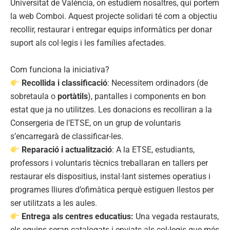
Universitat de València, on estudiem nosaltres, qui portem
la web Comboi. Aquest projecte solidari té com a objectiu
recollir, restaurar i entregar equips informàtics per donar
suport als col·legis i les famílies afectades.
Com funciona la iniciativa?
Recollida i classificació
: Necessitem ordinadors (de
sobretaula o
portàtils
), pantalles i components en bon
estat que ja no utilitzes. Les donacions es recolliran a la
Consergeria de l’ETSE, on un grup de voluntaris
s’encarregarà de classificar-les.
Reparació i actualització
: A la ETSE, estudiants,
professors i voluntaris tècnics treballaran en tallers per
restaurar els dispositius, instal·lant sistemes operatius i
programes lliures d’ofimàtica perquè estiguen llestos per
ser utilitzats a les aules.
Entrega als centres educatius:
Una vegada restaurats,
els equips seran catalogats i enviats als col·legis que més