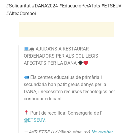
#Solidaritat #DANA2024 #EducacióPerATots #ETSEUV
#AlteaComboi
🌧 AJUDA’NS A RESTAURAR
ORDENADORS PER ALS COL·LEGIS
AFECTATS PER LA DANA
Els centres educatius de primària i
secundària han patit greus danys per la
DANA, i necessiten recursos tecnològics per
continuar educant.
Punt de recollida: Consergeria de l'
@ETSEUV
.
— AdR ETSE UV (@adr_etse_uv)
November