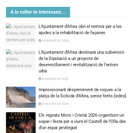
A lo millor te interessen...
L’Ajuntament d’Altea obri el termini per a les
ajudes a la rehabilitació de façanes
6 D'AGOST DE 2026
L’Ajuntament d’Altea destinarà una subvenció
de la Diputació a un projecte de
desenrotllament i revitalització de l’entorn
urbà
6 D'AGOST DE 2026
Impressionant despreniment de roques a la
platja de la Solsida d’Altea, sense ferits [video]
6 D'AGOST DE 2026
Els regnats Moro i Cristià 2026 organitzen un
sopar i festa per a viure el Castell de l’Olla des
d’un espai privilegiat