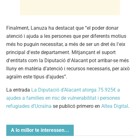
Finalment, Lanuza ha destacat que “el poder donar
atenció i ajuda a les persones que per diferents motius
més ho puguin necessitar, a més de ser un dret és lʻeix
principal dʻeste departament. Mitjançant el suport
dʻentitats com la Diputació dʻAlacant pot arribar-se més
lluny en matèria d’atenció i recursos necessaris, per això
agraïm este tipus d’ajudes”.
La entrada
La Diputació d’Alacant atorga 75.925€ a
ajudes a famílies en risc de vulnerabilitat i persones
refugiades d’Ucraïna
se publicó primero en
Altea Digital
.
A lo millor te interessen...