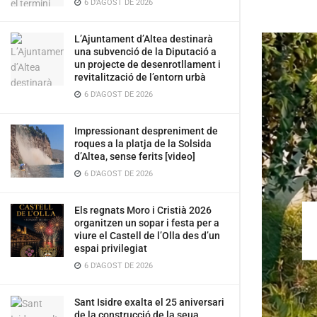
6 D'AGOST DE 2026
L’Ajuntament d’Altea destinarà
una subvenció de la Diputació a
un projecte de desenrotllament i
revitalització de l’entorn urbà
6 D'AGOST DE 2026
Impressionant despreniment de
roques a la platja de la Solsida
d’Altea, sense ferits [video]
6 D'AGOST DE 2026
Els regnats Moro i Cristià 2026
organitzen un sopar i festa per a
viure el Castell de l’Olla des d’un
espai privilegiat
6 D'AGOST DE 2026
Sant Isidre exalta el 25 aniversari
de la construcció de la seua