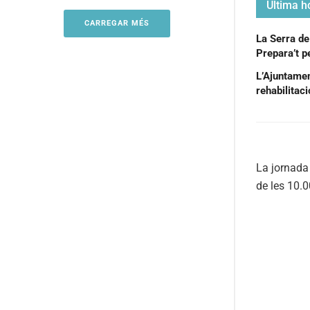
Última ho
CARREGAR MÉS
La Serra de
Prepara’t pe
L’Ajuntament
rehabilitac
La jornada 
de les 10.