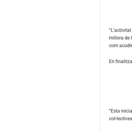
“L’activita
millora de 
com acudir
En finalitz
“Esta inici
col•lective