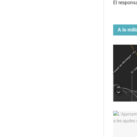
El responsa
A lo mill