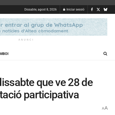
Dissabte, agost 8, 2026
Iniciar sessió
ANUNCI
OMBOI
 dissabte que ve 28 de
ació participativa
A
A