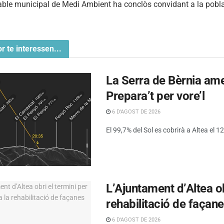
ble municipal de Medi Ambient ha conclòs convidant a la població
or te interessen...
La Serra de Bèrnia amen
Prepara’t per vore’l
6 D'AGOST DE 2026
El 99,7% del Sol es cobrirà a Altea el 12 
L’Ajuntament d’Altea obr
rehabilitació de façan
6 D'AGOST DE 2026