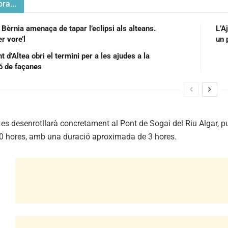
ra...
 Bèrnia amenaça de tapar l’eclipsi als alteans.
L’A
r vore’l
un 
 d’Altea obri el termini per a les ajudes a la
ió de façanes
es desenrotllarà concretament al Pont de Sogai del Riu Algar, pun
00 hores, amb una duració aproximada de 3 hores.