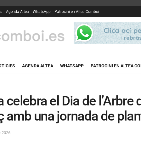
es
Agenda Altea
WhatsApp
Patrocini en Altea Comboi
OTICIES
AGENDA ALTEA
WHATSAPP
PATROCINI EN ALTEA C
a celebra el Dia de l’Arbre
 amb una jornada de plant
e 2026