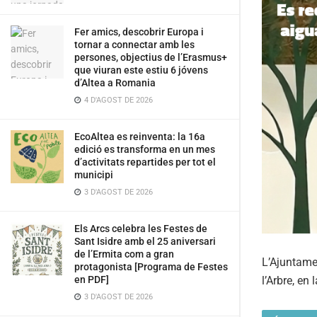
Fer amics, descobrir Europa i
tornar a connectar amb les
persones, objectius de l’Erasmus+
que viuran este estiu 6 jóvens
d’Altea a Romania
4 D'AGOST DE 2026
EcoAltea es reinventa: la 16a
edició es transforma en un mes
d’activitats repartides per tot el
municipi
3 D'AGOST DE 2026
Els Arcs celebra les Festes de
Sant Isidre amb el 25 aniversari
de l’Ermita com a gran
L’Ajuntamen
protagonista [Programa de Festes
l’Arbre, en
en PDF]
3 D'AGOST DE 2026