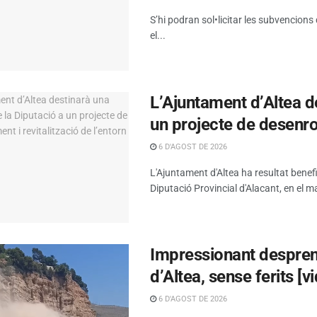
S’hi podran sol•licitar les subvencions
el...
L’Ajuntament d’Altea d
un projecte de desenrot
6 D'AGOST DE 2026
L'Ajuntament d'Altea ha resultat benef
Diputació Provincial d'Alacant, en el ma
Impressionant despreni
d’Altea, sense ferits [v
6 D'AGOST DE 2026