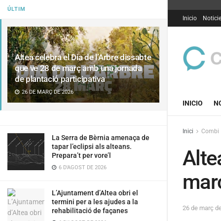
ÚLTIM
Inicio
Notici
Altea celebra el Dia de l’Arbre dissabte
que ve 28 de març amb una jornada
de plantació participativa
26 DE MARÇ DE 2026
INICIO
N
Inici
Combi
La Serra de Bèrnia amenaça de
tapar l’eclipsi als alteans.
Alte
Prepara’t per vore’l
6 D'AGOST DE 2026
març
L’Ajuntament d’Altea obri el
termini per a les ajudes a la
26 de març d
rehabilitació de façanes