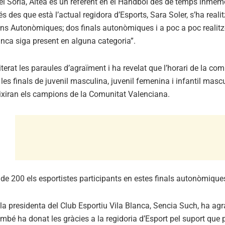
l Sòria, Altea és un referent en el Handbol des de temps inmemo
s des que està l’actual regidora d’Esports, Sara Soler, s’ha re
ons Autonòmiques; dos finals autonòmiques i a poc a poc realit
anca siga present en alguna categoria”.
iterat les paraules d’agraïment i ha revelat que l’horari de la com
les finals de juvenil masculina, juvenil femenina i infantil masc
eixiran els campions de la Comunitat Valenciana.
e 200 els esportistes participants en estes finals autonòmiques 
la presidenta del Club Esportiu Vila Blanca, Sencia Such, ha agraï
mbé ha donat les gràcies a la regidoria d’Esport pel suport que p