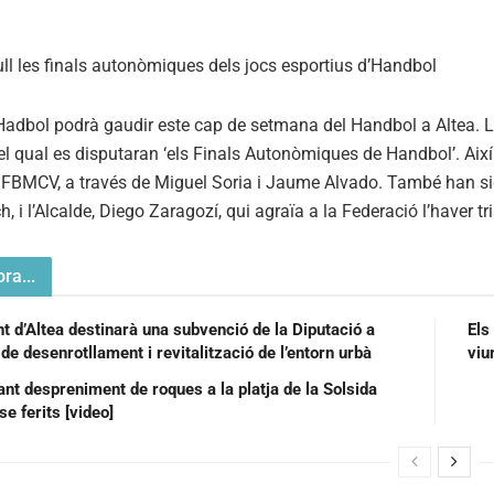
 Hadbol podrà gaudir este cap de setmana del Handbol a Altea. La 
 el qual es disputaran ‘els Finals Autonòmiques de Handbol’. Així 
 FBMCV, a través de Miguel Soria i Jaume Alvado. També han sigu
, i l’Alcalde, Diego Zaragozí, qui agraïa a la Federació l’haver tri
ra...
t d’Altea destinarà una subvenció de la Diputació a
Els
de desenrotllament i revitalització de l’entorn urbà
viu
nt despreniment de roques a la platja de la Solsida
se ferits [video]