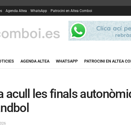
es
Agenda Altea
WhatsApp
Patrocini en Altea Comboi
OTICIES
AGENDA ALTEA
WHATSAPP
PATROCINI EN ALTEA C
a acull les finals autonòm
andbol
2026