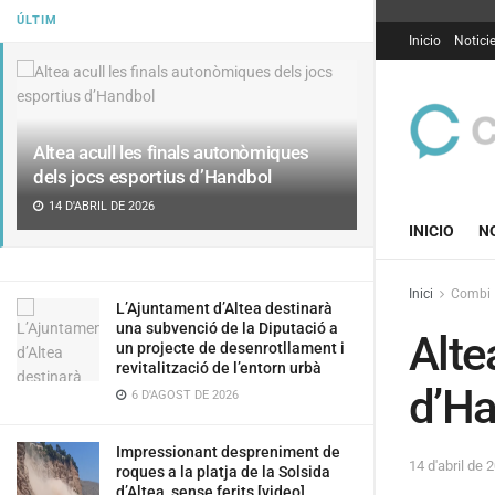
ÚLTIM
Inicio
Notici
Altea acull les finals autonòmiques
dels jocs esportius d’Handbol
14 D'ABRIL DE 2026
INICIO
N
Inici
Combi
L’Ajuntament d’Altea destinarà
una subvenció de la Diputació a
Alte
un projecte de desenrotllament i
revitalització de l’entorn urbà
d’H
6 D'AGOST DE 2026
Impressionant despreniment de
14 d'abril de 
roques a la platja de la Solsida
d’Altea, sense ferits [video]