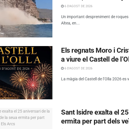
6 D'AGOST DE 2026
Un important despreniment de roques s’h
Altea, en...
Els regnats Moro i Cris
a viure el Castell de l’O
6 D'AGOST DE 2026
La màgia del Castell de l’Olla 2026 es 
Sant Isidre exalta el 2
ermita per part dels ve