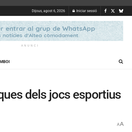
Dijous, agost 6, 2026
Iniciar sessió
ANUNCI
OMBOI
iques dels jocs esportius
A
A