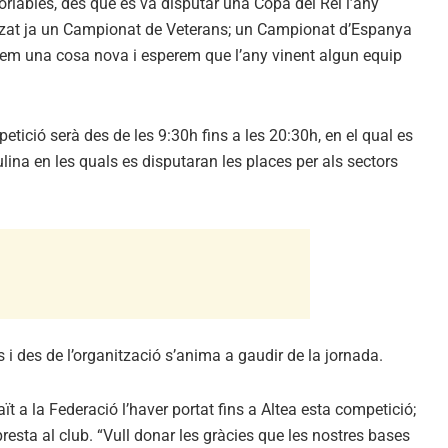
riables, des que es va disputar una Copa del Rei l’any
alitzat ja un Campionat de Veterans; un Campionat d’Espanya
zem una cosa nova i esperem que l’any vinent algun equip
petició serà des de les 9:30h fins a les 20:30h, en el qual es
ulina en les quals es disputaran les places per als sectors
i des de l’organització s’anima a gaudir de la jornada.
t a la Federació l’haver portat fins a Altea esta competició;
resta al club. “Vull donar les gràcies que les nostres bases