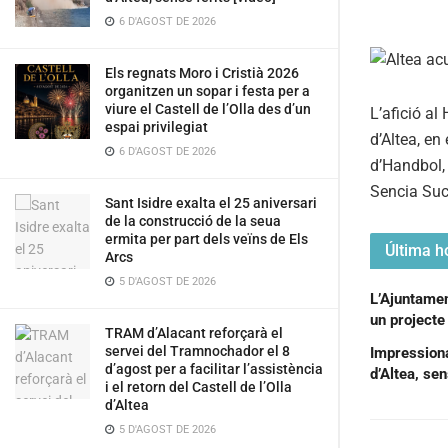
6 D'AGOST DE 2026
Els regnats Moro i Cristià 2026
organitzen un sopar i festa per a
viure el Castell de l’Olla des d’un
L’afició al
espai privilegiat
d’Altea, en
6 D'AGOST DE 2026
d’Handbol,
Sencia Such
Sant Isidre exalta el 25 aniversari
de la construcció de la seua
ermita per part dels veïns de Els
Última ho
Arcs
5 D'AGOST DE 2026
L’Ajuntamen
un projecte 
TRAM d’Alacant reforçarà el
servei del Tramnochador el 8
Impressiona
d’agost per a facilitar l’assistència
d’Altea, sen
i el retorn del Castell de l’Olla
d’Altea
5 D'AGOST DE 2026