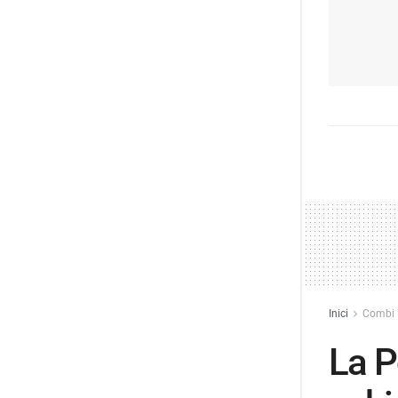
Inici
Combi
La P