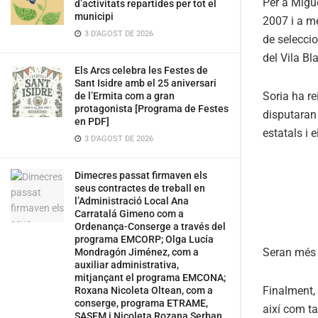
Per a Migue
d’activitats repartides per tot el
municipi
2007 i a mé
3 D'AGOST DE 2026
de selecci
del Vila Bl
Els Arcs celebra les Festes de
Sant Isidre amb el 25 aniversari
Soria ha re
de l’Ermita com a gran
protagonista [Programa de Festes
disputaran 
en PDF]
estatals i 
3 D'AGOST DE 2026
Dimecres passat firmaven els
seus contractes de treball en
l’Administració Local Ana
Carratalá Gimeno com a
Ordenança-Conserge a través del
programa EMCORP; Olga Lucía
Seran més d
Mondragón Jiménez, com a
auxiliar administrativa,
mitjançant el programa EMCONA;
Finalment, 
Roxana Nicoleta Oltean, com a
conserge, programa ETRAME,
així com ta
SASEM i Nicoleta Rozana Serban,