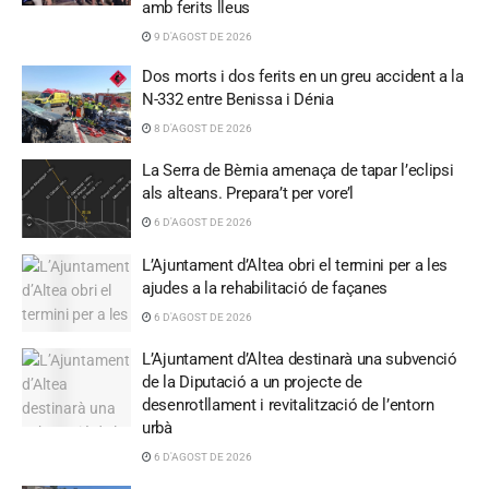
amb ferits lleus
9 D'AGOST DE 2026
Dos morts i dos ferits en un greu accident a la
N-332 entre Benissa i Dénia
8 D'AGOST DE 2026
La Serra de Bèrnia amenaça de tapar l’eclipsi
als alteans. Prepara’t per vore’l
6 D'AGOST DE 2026
L’Ajuntament d’Altea obri el termini per a les
ajudes a la rehabilitació de façanes
6 D'AGOST DE 2026
L’Ajuntament d’Altea destinarà una subvenció
de la Diputació a un projecte de
desenrotllament i revitalització de l’entorn
urbà
6 D'AGOST DE 2026