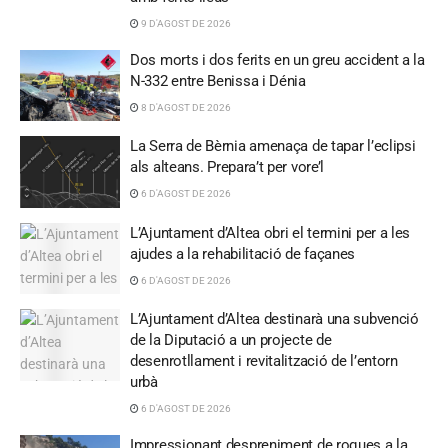
9 D'AGOST DE 2026
Dos morts i dos ferits en un greu accident a la
N-332 entre Benissa i Dénia
8 D'AGOST DE 2026
La Serra de Bèrnia amenaça de tapar l’eclipsi
als alteans. Prepara’t per vore’l
6 D'AGOST DE 2026
L’Ajuntament d’Altea obri el termini per a les
ajudes a la rehabilitació de façanes
6 D'AGOST DE 2026
L’Ajuntament d’Altea destinarà una subvenció
de la Diputació a un projecte de
desenrotllament i revitalització de l’entorn
urbà
6 D'AGOST DE 2026
Impressionant despreniment de roques a la