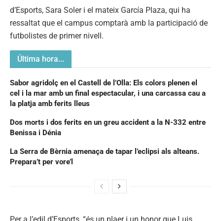
d’Esports, Sara Soler i el mateix García Plaza, qui ha
ressaltat que el campus comptarà amb la participació de
futbolistes de primer nivell.
Última hora...
Sabor agridolç en el Castell de l’Olla: Els colors plenen el
cel i la mar amb un final espectacular, i una carcassa cau a
la platja amb ferits lleus
Dos morts i dos ferits en un greu accident a la N-332 entre
Benissa i Dénia
La Serra de Bèrnia amenaça de tapar l’eclipsi als alteans.
Prepara’t per vore’l
Per a l’edil d’Esports, “és un plaer i un honor que Luis