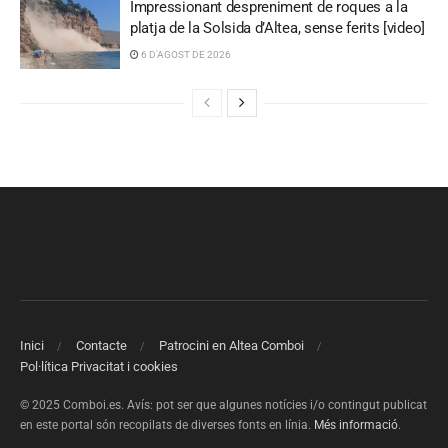
Impressionant despreniment de roques a la
platja de la Solsida d’Altea, sense ferits [video]
6 D'AGOST DE 2026
Inici
Contacte
Patrocini en Altea Comboi
Pol·lítica Privacitat i cookies
© 2025 Comboi.es. Avís: pot ser que algunes notícies i/o contingut publicat
en este portal són recopilats de diverses fonts en línia.
Més informació
.