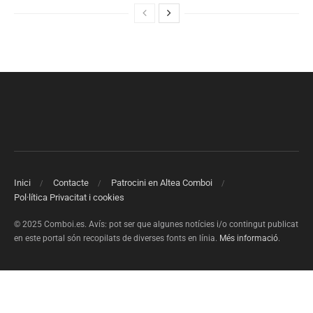
Inici
Contacte
Patrocini en Altea Comboi
Pol·lítica Privacitat i cookies
© 2025 Comboi.es. Avís: pot ser que algunes notícies i/o contingut publicat
en este portal són recopilats de diverses fonts en línia.
Més informació
.