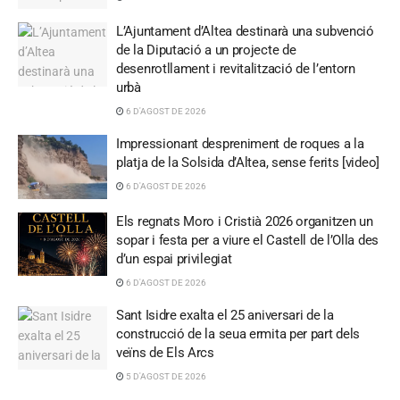
L’Ajuntament d’Altea destinarà una subvenció
de la Diputació a un projecte de
desenrotllament i revitalització de l’entorn
urbà
6 D'AGOST DE 2026
Impressionant despreniment de roques a la
platja de la Solsida d’Altea, sense ferits [video]
6 D'AGOST DE 2026
Els regnats Moro i Cristià 2026 organitzen un
sopar i festa per a viure el Castell de l’Olla des
d’un espai privilegiat
6 D'AGOST DE 2026
Sant Isidre exalta el 25 aniversari de la
construcció de la seua ermita per part dels
veïns de Els Arcs
5 D'AGOST DE 2026