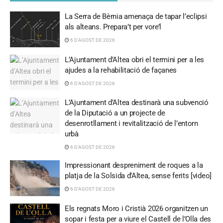
La Serra de Bèrnia amenaça de tapar l’eclipsi
als alteans. Prepara’t per vore’l
6 D'AGOST DE 2026
L’Ajuntament d’Altea obri el termini per a les
ajudes a la rehabilitació de façanes
6 D'AGOST DE 2026
L’Ajuntament d’Altea destinarà una subvenció
de la Diputació a un projecte de
desenrotllament i revitalització de l’entorn
urbà
6 D'AGOST DE 2026
Impressionant despreniment de roques a la
platja de la Solsida d’Altea, sense ferits [video]
6 D'AGOST DE 2026
Els regnats Moro i Cristià 2026 organitzen un
sopar i festa per a viure el Castell de l’Olla des