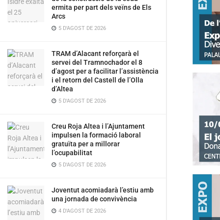
ermita per part dels veïns de Els
Arcs
5 D'AGOST DE 2026
TRAM d’Alacant reforçarà el
servei del Tramnochador el 8
d’agost per a facilitar l’assistència
i el retorn del Castell de l’Olla
d’Altea
5 D'AGOST DE 2026
Creu Roja Altea i l’Ajuntament
impulsen la formació laboral
gratuïta per a millorar
l’ocupabilitat
5 D'AGOST DE 2026
Joventut acomiadarà l’estiu amb
una jornada de convivència
4 D'AGOST DE 2026