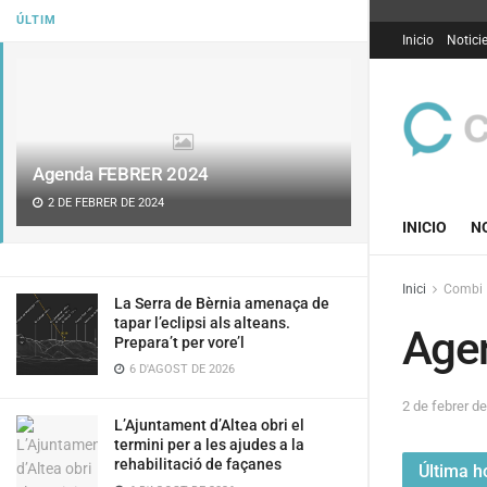
ÚLTIM
Inicio
Notici
Agenda FEBRER 2024
2 DE FEBRER DE 2024
INICIO
N
Inici
Combi
La Serra de Bèrnia amenaça de
tapar l’eclipsi als alteans.
Age
Prepara’t per vore’l
6 D'AGOST DE 2026
2 de febrer d
L’Ajuntament d’Altea obri el
termini per a les ajudes a la
rehabilitació de façanes
Última ho