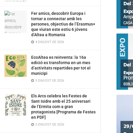
Fer amics, descobrir Europa i
tornar a connectar amb les
persones, objectius de l’Erasmus+
que viuran este estiu 6 jóvens
d’Altea a Romania
4 D'AGOST DE 2026
EcoAltea es reinventa: la 16a
edició es transforma en un mes
d’activitats repartides per tot el
municipi
3 D'AGOST DE 2026
Els Arcs celebra les Festes de
Sant Isidre amb el 25 aniversari
de l’Ermita com a gran
protagonista [Programa de Festes
en PDF]
3 D'AGOST DE 2026