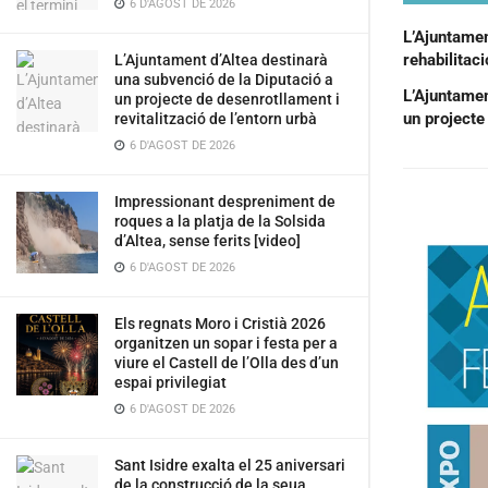
6 D'AGOST DE 2026
L’Ajuntament
rehabilitac
L’Ajuntament d’Altea destinarà
una subvenció de la Diputació a
L’Ajuntamen
un projecte de desenrotllament i
un projecte 
revitalització de l’entorn urbà
6 D'AGOST DE 2026
Impressionant despreniment de
roques a la platja de la Solsida
d’Altea, sense ferits [video]
6 D'AGOST DE 2026
Els regnats Moro i Cristià 2026
organitzen un sopar i festa per a
viure el Castell de l’Olla des d’un
espai privilegiat
6 D'AGOST DE 2026
Sant Isidre exalta el 25 aniversari
de la construcció de la seua