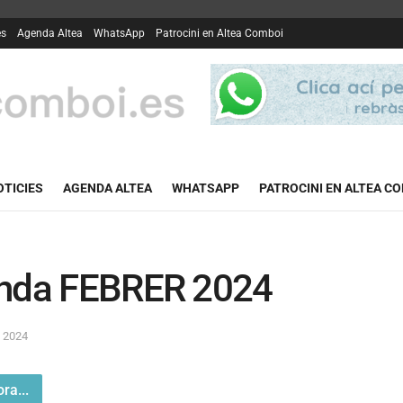
es
Agenda Altea
WhatsApp
Patrocini en Altea Comboi
OTICIES
AGENDA ALTEA
WHATSAPP
PATROCINI EN ALTEA C
nda FEBRER 2024
e 2024
ra...