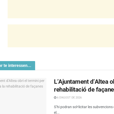
or te interessen...
L’Ajuntament d’Altea obr
rehabilitació de façan
6 D'AGOST DE 2026
S’hi podran sol•licitar les subvencions
el...