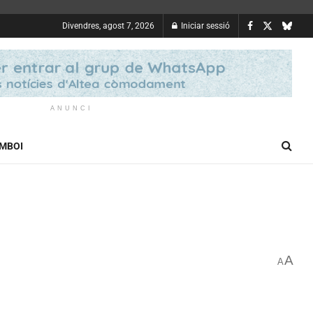
Divendres, agost 7, 2026
Iniciar sessió
ANUNCI
OMBOI
A
A