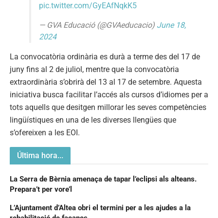
pic.twitter.com/GyEAfNqkK5
— GVA Educació (@GVAeducacio)
June 18,
2024
La convocatòria ordinària es durà a terme des del 17 de
juny fins al 2 de juliol, mentre que la convocatòria
extraordinària s’obrirà del 13 al 17 de setembre. Aquesta
iniciativa busca facilitar l’accés als cursos d’idiomes per a
tots aquells que desitgen millorar les seves competències
lingüístiques en una de les diverses llengües que
s’ofereixen a les EOI.
Última hora...
La Serra de Bèrnia amenaça de tapar l’eclipsi als alteans.
Prepara’t per vore’l
L’Ajuntament d’Altea obri el termini per a les ajudes a la
rehabilitació de façanes