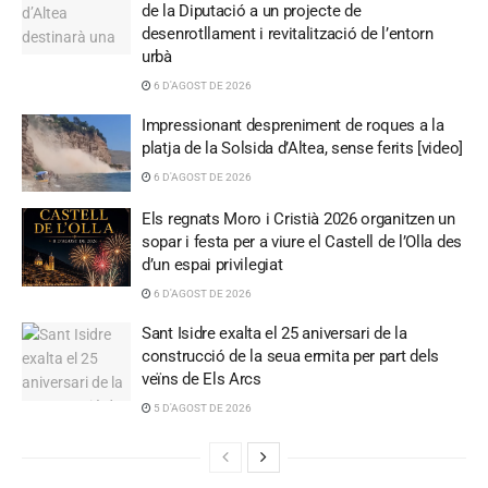
de la Diputació a un projecte de
desenrotllament i revitalització de l’entorn
urbà
6 D'AGOST DE 2026
Impressionant despreniment de roques a la
platja de la Solsida d’Altea, sense ferits [video]
6 D'AGOST DE 2026
Els regnats Moro i Cristià 2026 organitzen un
sopar i festa per a viure el Castell de l’Olla des
d’un espai privilegiat
6 D'AGOST DE 2026
Sant Isidre exalta el 25 aniversari de la
construcció de la seua ermita per part dels
veïns de Els Arcs
5 D'AGOST DE 2026