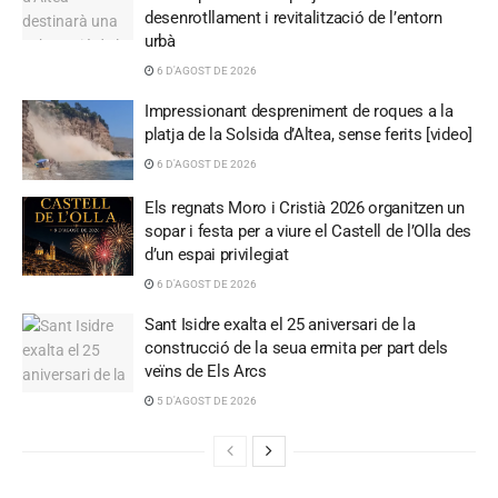
desenrotllament i revitalització de l’entorn
urbà
6 D'AGOST DE 2026
Impressionant despreniment de roques a la
platja de la Solsida d’Altea, sense ferits [video]
6 D'AGOST DE 2026
Els regnats Moro i Cristià 2026 organitzen un
sopar i festa per a viure el Castell de l’Olla des
d’un espai privilegiat
6 D'AGOST DE 2026
Sant Isidre exalta el 25 aniversari de la
construcció de la seua ermita per part dels
veïns de Els Arcs
5 D'AGOST DE 2026