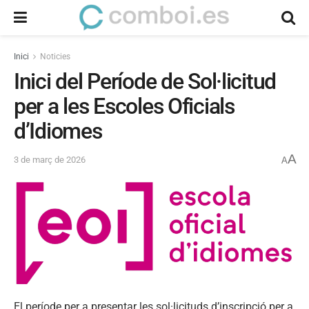
Inici
Noticies
Inici del Període de Sol·licitud
per a les Escoles Oficials
d’Idiomes
A
3 de març de 2026
A
El període per a presentar les sol·licituds d’inscripció per a